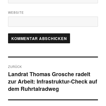
WEBSITE
Beitragsnavigation
ZURÜCK
Landrat Thomas Grosche radelt
Vorheriger
zur Arbeit: Infrastruktur-Check auf
Beitrag:
dem Ruhrtalradweg