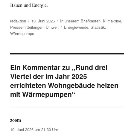
Bauen und Energie.
Autor
Veröffentlicht
Kategorien
redaktion
10. Juni 2026
In unserem Briefkasten
,
Klimakrise
,
am
Schlagwörter
Pressemitteilungen
,
Umwelt
Energiewende
,
Statistik
,
Wärmepumpe
Ein Kommentar zu „Rund drei
Viertel der im Jahr 2025
errichteten Wohngebäude heizen
mit Wärmepumpen“
zoom
sagt:
10. Juni 2026 um 21:30 Uhr