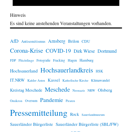
Hinweis
Es sind keine anstehenden Veranstaltungen vorhanden.
AfD
Arnsberg
Brilon
CDU
Antisemitismus
Corona-Krise
COVID-19
Dirk Wiese
Dortmund
Hamburg
Hagen
FDP
Flüchtlinge
Fotografie
Fracking
Hochsauerlandkreis
Hochsauerland
HSK
IT.NRW
Kassel
Klimawandel
Kahler Asten
Katholische Kirche
Meschede
Olsberg
Kreistag Meschede
Neonazis
NRW
Pandemie
Omikron
Oversum
Piraten
Pressemitteilung
Rock
Sauerlandmuseum
Sauerländer Bürgerliste
Sauerländer Bürgerliste (SBL/FW)