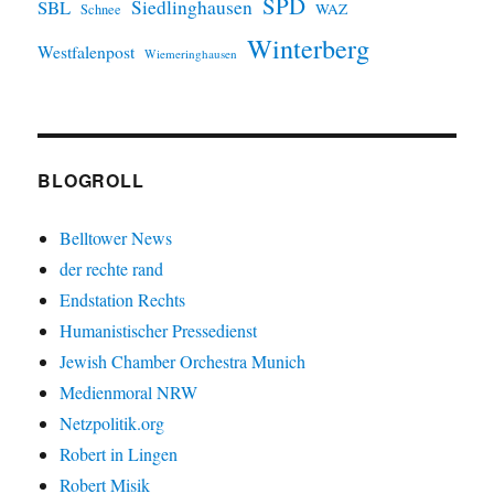
SPD
SBL
Siedlinghausen
WAZ
Schnee
Winterberg
Westfalenpost
Wiemeringhausen
BLOGROLL
Belltower News
der rechte rand
Endstation Rechts
Humanistischer Pressedienst
Jewish Chamber Orchestra Munich
Medienmoral NRW
Netzpolitik.org
Robert in Lingen
Robert Misik