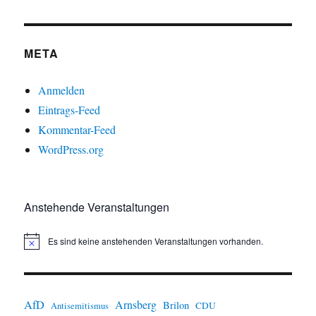
META
Anmelden
Eintrags-Feed
Kommentar-Feed
WordPress.org
Anstehende Veranstaltungen
Es sind keine anstehenden Veranstaltungen vorhanden.
H
i
n
w
e
i
AfD
Arnsberg
Brilon
CDU
Antisemitismus
s