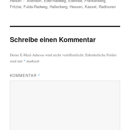
am
Schlagwörter
Reisen
Allendorf
,
Eder-Radweg
,
Edersee
,
Frankenberg
,
Fritzlar
,
Fulda-Radweg
,
Hallenberg
,
Hessen
,
Kassel
,
Radtouren
Schreibe einen Kommentar
Deine E-Mail-Adresse wird nicht veröffentlicht.
Erforderliche Felder
sind mit
*
markiert
KOMMENTAR
*