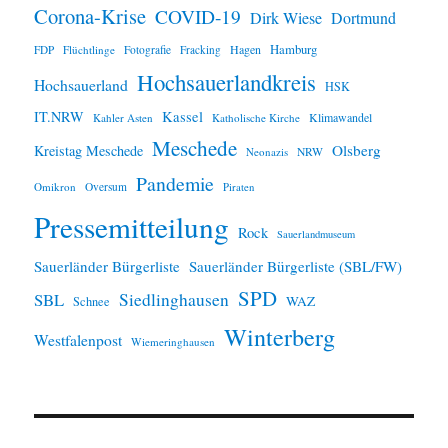
Corona-Krise
COVID-19
Dirk Wiese
Dortmund
Hamburg
Hagen
FDP
Flüchtlinge
Fotografie
Fracking
Hochsauerlandkreis
Hochsauerland
HSK
IT.NRW
Kassel
Klimawandel
Kahler Asten
Katholische Kirche
Meschede
Olsberg
Kreistag Meschede
Neonazis
NRW
Pandemie
Omikron
Oversum
Piraten
Pressemitteilung
Rock
Sauerlandmuseum
Sauerländer Bürgerliste
Sauerländer Bürgerliste (SBL/FW)
SPD
SBL
Siedlinghausen
WAZ
Schnee
Winterberg
Westfalenpost
Wiemeringhausen