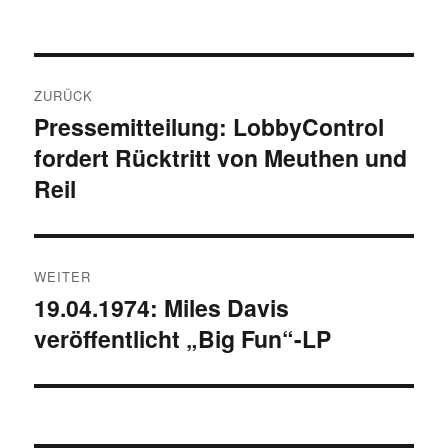
Beitragsnavigation
ZURÜCK
Pressemitteilung: LobbyControl
Vorheriger
fordert Rücktritt von Meuthen und
Beitrag:
Reil
WEITER
19.04.1974: Miles Davis
Nächster
veröffentlicht „Big Fun“-LP
Beitrag: