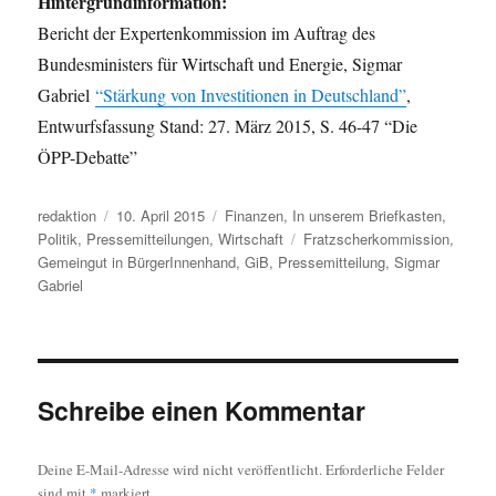
Hintergrundinformation:
Bericht der Expertenkommission im Auftrag des
Bundesministers für Wirtschaft und Energie, Sigmar
Gabriel
“Stärkung von Investitionen in Deutschland”
,
Entwurfsfassung Stand: 27. März 2015, S. 46-47 “Die
ÖPP-Debatte”
Autor
Veröffentlicht
Kategorien
redaktion
10. April 2015
Finanzen
,
In unserem Briefkasten
,
am
Schlagwörter
Politik
,
Pressemitteilungen
,
Wirtschaft
Fratzscherkommission
,
Gemeingut in BürgerInnenhand
,
GiB
,
Pressemitteilung
,
Sigmar
Gabriel
Schreibe einen Kommentar
Deine E-Mail-Adresse wird nicht veröffentlicht.
Erforderliche Felder
sind mit
*
markiert