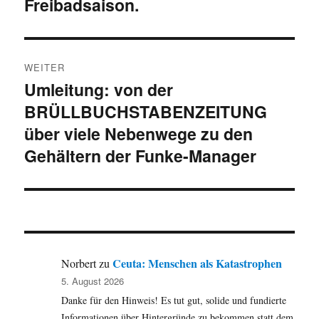
Freibadsaison.
WEITER
Umleitung: von der
Nächster
BRÜLLBUCHSTABENZEITUNG
Beitrag:
über viele Nebenwege zu den
Gehältern der Funke-Manager
Ceuta: Menschen als Katastrophen
Norbert
zu
5. August 2026
Danke für den Hinweis! Es tut gut, solide und fundierte
Informationen über Hintergründe zu bekommen statt dem