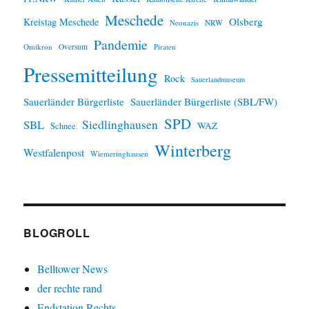
Meschede
Olsberg
Kreistag Meschede
Neonazis
NRW
Pandemie
Omikron
Oversum
Piraten
Pressemitteilung
Rock
Sauerlandmuseum
Sauerländer Bürgerliste
Sauerländer Bürgerliste (SBL/FW)
SPD
SBL
Siedlinghausen
WAZ
Schnee
Winterberg
Westfalenpost
Wiemeringhausen
BLOGROLL
Belltower News
der rechte rand
Endstation Rechts