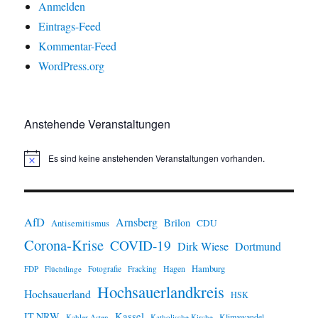
Anmelden
Eintrags-Feed
Kommentar-Feed
WordPress.org
Anstehende Veranstaltungen
Es sind keine anstehenden Veranstaltungen vorhanden.
H
i
n
w
e
i
AfD
Arnsberg
Brilon
CDU
Antisemitismus
s
Corona-Krise
COVID-19
Dirk Wiese
Dortmund
Hamburg
Hagen
FDP
Flüchtlinge
Fotografie
Fracking
Hochsauerlandkreis
Hochsauerland
HSK
IT.NRW
Kassel
Klimawandel
Kahler Asten
Katholische Kirche