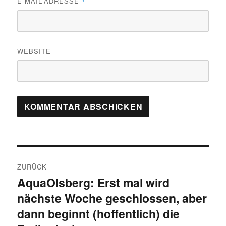
E-MAIL-ADRESSE
*
WEBSITE
Beitragsnavigation
ZURÜCK
AquaOlsberg: Erst mal wird
Vorheriger
nächste Woche geschlossen, aber
Beitrag:
dann beginnt (hoffentlich) die