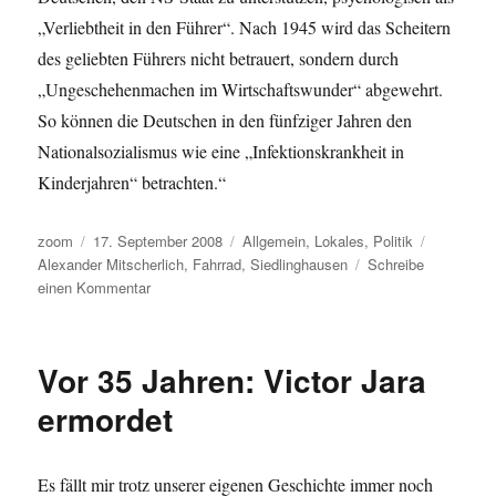
„Verliebtheit in den Führer“. Nach 1945 wird das Scheitern
des geliebten Führers nicht betrauert, sondern durch
„Ungeschehenmachen im Wirtschaftswunder“ abgewehrt.
So können die Deutschen in den fünfziger Jahren den
Nationalsozialismus wie eine „Infektionskrankheit in
Kinderjahren“ betrachten.“
Autor
Veröffentlicht
Kategorien
Schlagwör
zoom
17. September 2008
Allgemein
,
Lokales
,
Politik
am
Alexander Mitscherlich
,
Fahrrad
,
Siedlinghausen
Schreibe
zu
einen Kommentar
Is‘
was?
Vor 35 Jahren: Victor Jara
ermordet
Es fällt mir trotz unserer eigenen Geschichte immer noch