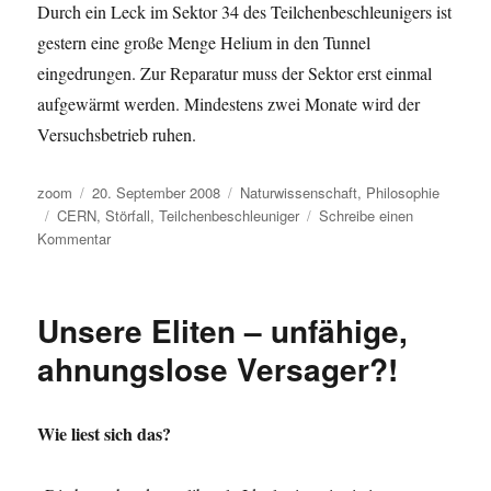
Durch ein Leck im Sektor 34 des Teilchenbeschleunigers ist
gestern eine große Menge Helium in den Tunnel
eingedrungen. Zur Reparatur muss der Sektor erst einmal
aufgewärmt werden. Mindestens zwei Monate wird der
Versuchsbetrieb ruhen.
Autor
Veröffentlicht
Kategorien
zoom
20. September 2008
Naturwissenschaft
,
Philosophie
Schlagwörter
am
CERN
,
Störfall
,
Teilchenbeschleuniger
Schreibe einen
zu
Kommentar
Störfall
–
Teilchenbeschleuniger
Unsere Eliten – unfähige,
ausgebremst
ahnungslose Versager?!
Wie liest sich das?