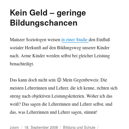
vor
Kein Geld – geringe
67
Jahren:
Bildungschancen
Davidstern
Mainzer Soziologen weisen
in einer Studie
den Einfluß
sozialer Herkunft auf den Bildungsweg unserer Kinder
nach. Arme Kinder werden selbst bei gleicher Leistung
benachteiligt.
Das kann doch nicht sein 😉 Mein Gegenbeweis: Die
meisten Lehrerinnen und Lehrer, die ich kenne, richten sich
streng nach objektiven Leistungskriterien. Woher ich das
weiß? Das sagen die Lehrerinnen und Lehrer selbst, und
das, was Lehrerinnen und Lehrer sagen, stimmt!
Autor
Veröffentlicht
Kategorien
Schlagwörter
zoom
18. September 2008
Bildung und Schule