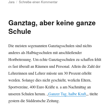
am
zu
Jara
Schreibe einen Kommentar
Vor
35
Jahren:
Ganztag, aber keine ganze
Victor
Jara
Schule
ermordet
Die meisten sogenannten Ganztagsschulen sind nichts
anderes als Halbtagsschulen mit anschließender
Hortbetreuung. Um echte Ganztagsschulen zu schaffen fehlt
es fast überall an Räumen und Personal. Allein die Zahl der
Lehrerinnen und Lehrer müsste um 30 Prozent erhöht
werden. Solange dies nicht geschieht, werkeln Eltern,
Sportvereine, 400 Euro Kräfte u. a am Nachmittag an
unseren Schulen herum. „
Ganzer Tag, halbe Kraft
„, titelte
gestern die Süddeutsche Zeitung.