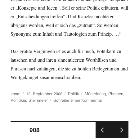
er „Konzepte und Ideen“. Soll er seine Politik erläutern, will
er „Entscheidungen treffen“. Und Kanzler möchte er
übrigens werden, weil er sich das „zutraut“. So werden
Synonyme zum Inhalt und Tautologien zum Prinzip. …“
Das größte Vergnügen ist es auch für mich, Politikern zu
lauschen und und ihren sinnentleerten Worthülsen und
Phrasen nachzuhängen, die sie zu hohlen Redegetümen und
Wortgeklingel zusammenschrauben.
Autor
Veröffentlicht
Kategorien
Schlagwörter
zoom
12. September 2008
Politik
Müntefering
,
Phrasen
,
am
zu
Poltitiker
,
Steinmeier
Schreibe einen Kommentar
Steinmeier
und
Müntefering:
Seitennummerierung
Die
SEITE
908
Meister
der