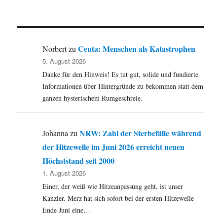
VOR
NÄC
der
Phrase
HERI
HSTE
GE
SEIT
Beiträge
SEIT
E
E
Ceuta: Menschen als Katastrophen
Norbert
zu
5. August 2026
Danke für den Hinweis! Es tut gut, solide und fundierte
Informationen über Hintergründe zu bekommen statt dem
ganzen hysterischem Rumgeschreie.
NRW: Zahl der Sterbefälle während
Johanna
zu
der Hitzewelle im Juni 2026 erreicht neuen
Höchststand seit 2000
1. August 2026
Einer, der weiß wie Hitzeanpassung geht, ist unser
Kanzler. Merz hat sich sofort bei der ersten Hitzewelle
Ende Juni eine…