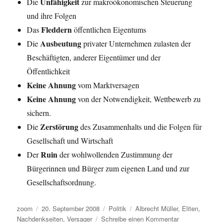
Unfähigkeit
Die
zur makroökonomischen Steuerung
und ihre Folgen
Fleddern
Das
öffentlichen Eigentums
Ausbeutung
Die
privater Unternehmen zulasten der
Beschäftigten, anderer Eigentümer und der
Öffentlichkeit
Keine Ahnung
vom Marktversagen
Keine Ahnung
von der Notwendigkeit, Wettbewerb zu
sichern.
Zerstörung
Die
des Zusammenhalts und die Folgen für
Gesellschaft und Wirtschaft
Ruin
Der
der wohlwollenden Zustimmung der
Bürgerinnen und Bürger zum eigenen Land und zur
Gesellschaftsordnung.
Autor
Veröffentlicht
Kategorien
Schlagwörter
zoom
20. September 2008
Politik
Albrecht Müller
,
Eliten
,
am
zu
Nachdenkseiten
,
Versager
Schreibe einen Kommentar