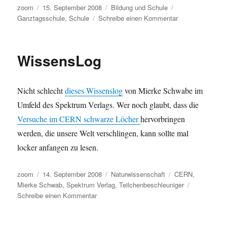
Autor
Veröffentlicht
Kategorien
Schlagwörter
zoom
15. September 2008
Bildung und Schule
am
zu
Ganztagsschule
,
Schule
Schreibe einen Kommentar
Ganztag,
aber
keine
WissensLog
ganze
Schule
Nicht schlecht
dieses Wissenslog
von Mierke Schwabe im
Umfeld des Spektrum Verlags. Wer noch glaubt, dass die
Versuche im CERN schwarze Löcher
hervorbringen
werden, die unsere Welt verschlingen, kann sollte mal
locker anfangen zu lesen.
Autor
Veröffentlicht
Kategorien
Schlagwörter
zoom
14. September 2008
Naturwissenschaft
CERN
,
am
Mierke Schwab
,
Spektrum Verlag
,
Teilchenbeschleuniger
zu
Schreibe einen Kommentar
WissensLog