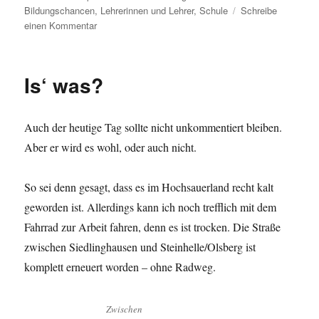
am
Bildungschancen
,
Lehrerinnen und Lehrer
,
Schule
Schreibe
zu
einen Kommentar
Kein
Geld
–
Is‘ was?
geringe
Bildungschancen
Auch der heutige Tag sollte nicht unkommentiert bleiben.
Aber er wird es wohl, oder auch nicht.
So sei denn gesagt, dass es im Hochsauerland recht kalt
geworden ist. Allerdings kann ich noch trefflich mit dem
Fahrrad zur Arbeit fahren, denn es ist trocken. Die Straße
zwischen Siedlinghausen und Steinhelle/Olsberg ist
komplett erneuert worden – ohne Radweg.
Zwischen