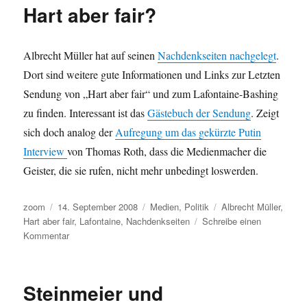
Hart aber fair?
Albrecht Müller hat auf seinen
Nachdenkseiten nachgelegt
.
Dort sind weitere gute Informationen und Links zur Letzten
Sendung von „Hart aber fair“ und zum Lafontaine-Bashing
zu finden. Interessant ist das
Gästebuch der Sendung
. Zeigt
sich doch analog der
Aufregung um das gekürzte Putin
Interview
von Thomas Roth, dass die Medienmacher die
Geister, die sie rufen, nicht mehr unbedingt loswerden.
Autor
Veröffentlicht
Kategorien
Schlagwörter
zoom
14. September 2008
Medien
,
Politik
Albrecht Müller
,
am
Hart aber fair
,
Lafontaine
,
Nachdenkseiten
Schreibe einen
zu
Kommentar
Hart
aber
fair?
Steinmeier und