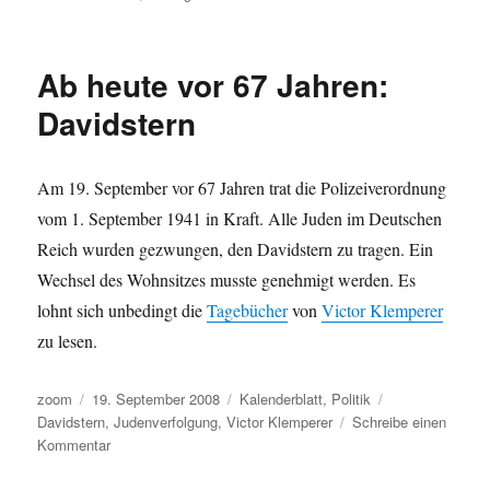
Unsere
Eliten
–
Ab heute vor 67 Jahren:
unfähige,
ahnungslose
Davidstern
Versager?!
Am 19. September vor 67 Jahren trat die Polizeiverordnung
vom 1. September 1941 in Kraft. Alle Juden im Deutschen
Reich wurden gezwungen, den Davidstern zu tragen. Ein
Wechsel des Wohnsitzes musste genehmigt werden. Es
lohnt sich unbedingt die
Tagebücher
von
Victor Klemperer
zu lesen.
Autor
Veröffentlicht
Kategorien
Schlagwörter
zoom
19. September 2008
Kalenderblatt
,
Politik
am
Davidstern
,
Judenverfolgung
,
Victor Klemperer
Schreibe einen
zu
Kommentar
Ab
heute