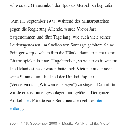
schwer, die Grausamkeit der Spezies Mensch zu begreifen:
„Am 11. September 1973, während des Militärputsches
gegen die Regierung Allende, wurde Victor Jara
festgenommen und fünf Tage lang, wie auch viele seiner
Leidensgenossen, im Stadion von Santiago gefoltert. Seine
Peiniger zerquetschten ihm die Hände, damit er nicht mehr
Gitarre spielen konnte. Ungebrochen, so wie er es in seinem
Lied Manifest beschworen hatte, hob Victor Jara dennoch
seine Stimme, um das Lied der Unidad Popular
(Venceremos – „Wir werden siegen“) zu singen. Daraufhin
wurde er zusammengeschlagen und getötet.“ Der ganze
Artikel
hier.
Für die ganz Sentimentalen geht es
hier
entlang
.
Autor
Veröffentlicht
Kategorien
Schlagwörter
zoom
16. September 2008
Musik
,
Politik
Chile
,
Victor