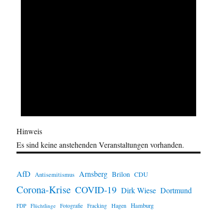
Hinweis
Es sind keine anstehenden Veranstaltungen vorhanden.
AfD
Arnsberg
Brilon
CDU
Antisemitismus
Corona-Krise
COVID-19
Dirk Wiese
Dortmund
Hamburg
Hagen
FDP
Flüchtlinge
Fotografie
Fracking