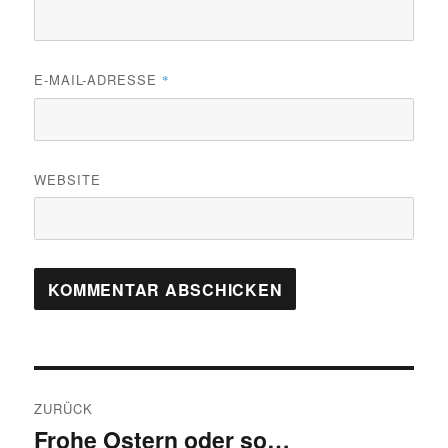
E-MAIL-ADRESSE
*
WEBSITE
Beitragsnavigation
ZURÜCK
Frohe Ostern oder so…
Vorheriger