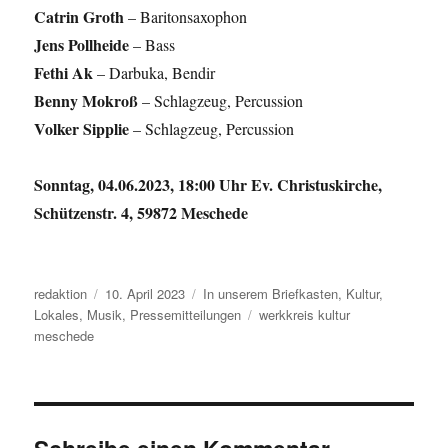
Catrin Groth
– Baritonsaxophon
Jens Pollheide
– Bass
Fethi Ak
– Darbuka, Bendir
Benny Mokroß
– Schlagzeug, Percussion
Volker Sipplie
– Schlagzeug, Percussion
Sonntag, 04.06.2023, 18:00 Uhr Ev. Christuskirche,
Schützenstr. 4, 59872 Meschede
Autor
Veröffentlicht
Kategorien
redaktion
10. April 2023
In unserem Briefkasten
,
Kultur
,
am
Schlagwörter
Lokales
,
Musik
,
Pressemitteilungen
werkkreis kultur
meschede