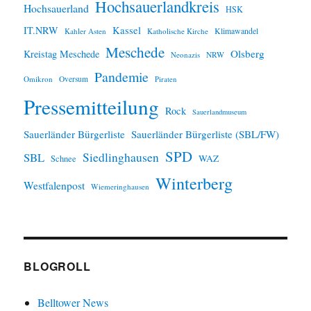
Hochsauerlandkreis
Hochsauerland
HSK
IT.NRW
Kassel
Klimawandel
Kahler Asten
Katholische Kirche
Meschede
Olsberg
Kreistag Meschede
Neonazis
NRW
Pandemie
Omikron
Oversum
Piraten
Pressemitteilung
Rock
Sauerlandmuseum
Sauerländer Bürgerliste
Sauerländer Bürgerliste (SBL/FW)
SPD
SBL
Siedlinghausen
WAZ
Schnee
Winterberg
Westfalenpost
Wiemeringhausen
BLOGROLL
Belltower News