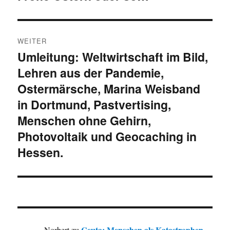
Beitrag:
WEITER
Umleitung: Weltwirtschaft im Bild,
Nächster
Lehren aus der Pandemie,
Beitrag:
Ostermärsche, Marina Weisband
in Dortmund, Pastvertising,
Menschen ohne Gehirn,
Photovoltaik und Geocaching in
Hessen.
Ceuta: Menschen als Katastrophen
Norbert
zu