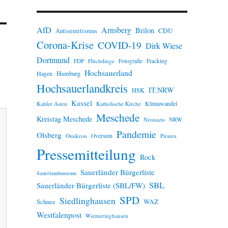
n
w
e
AfD
Arnsberg
Brilon
i
CDU
Antisemitismus
s
Corona-Krise
COVID-19
Dirk Wiese
Dortmund
FDP
Flüchtlinge
Fotografie
Fracking
Hochsauerland
Hamburg
Hagen
Hochsauerlandkreis
IT.NRW
HSK
Kassel
Klimawandel
Kahler Asten
Katholische Kirche
Meschede
Kreistag Meschede
Neonazis
NRW
Pandemie
Olsberg
Omikron
Oversum
Piraten
Pressemitteilung
Rock
Sauerländer Bürgerliste
Sauerlandmuseum
SBL
Sauerländer Bürgerliste (SBL/FW)
SPD
Siedlinghausen
WAZ
Schnee
Westfalenpost
Wiemeringhausen