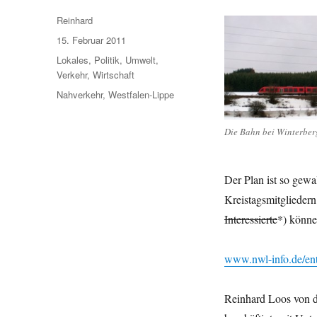
Autor
Reinhard
Veröffentlicht
15. Februar 2011
am
Kategorien
Lokales
,
Politik
,
Umwelt
,
Verkehr
,
Wirtschaft
Schlagwörter
Nahverkehr
,
Westfalen-Lippe
Die Bahn bei Winterberg
Der Plan ist so gewa
Kreistagsmitglieder
Interessierte
*) könne
www.nwl-info.de/en
Reinhard Loos von d