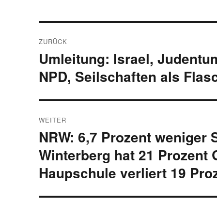
Beitragsnavigation
ZURÜCK
Umleitung: Israel, Judentu
Vorheriger
Beitrag:
NPD, Seilschaften als Fla
WEITER
NRW: 6,7 Prozent weniger S
Nächster
Beitrag:
Winterberg hat 21 Prozent
Haupschule verliert 19 Pro