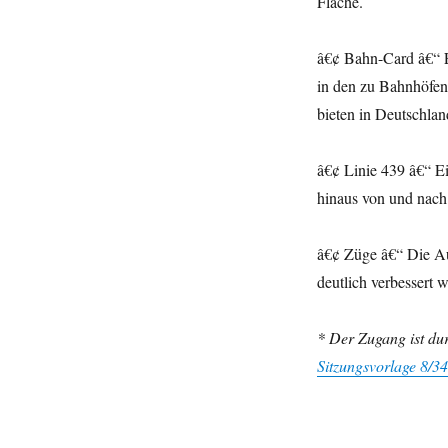
Fläche.
â€¢ Bahn-Card â€“ 
in den zu Bahnhöfen 
bieten in Deutschlan
â€¢ Linie 439 â€“ E
hinaus von und nach 
â€¢ Züge â€“ Die Au
deutlich verbessert w
* Der Zugang ist dur
Sitzungsvorlage 8/3