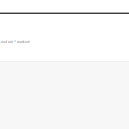
r sind mit
*
markiert