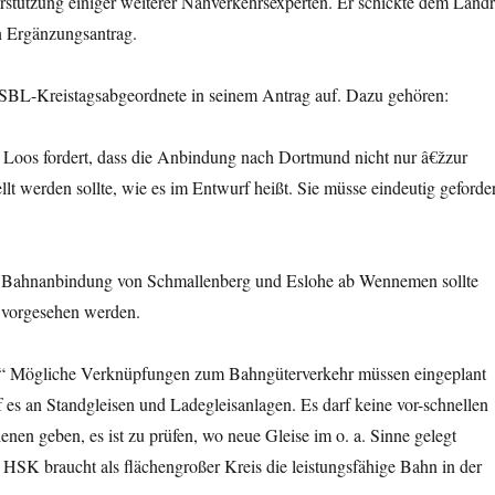
erstützung einiger weiterer Nahverkehrsexperten. Er schickte dem Landr
 Ergänzungsantrag.
r SBL-Kreistagsabgeordnete in seinem Antrag auf. Dazu gehören:
 Loos fordert, dass die Anbindung nach Dortmund nicht nur â€žzur
lt werden sollte, wie es im Entwurf heißt. Sie müsse eindeutig geforder
e Bahnanbindung von Schmallenberg und Eslohe ab Wennemen sollte
n vorgesehen werden.
€“ Mögliche Verknüpfungen zum Bahngüterverkehr müssen eingeplant
es an Standgleisen und Ladegleisanlagen. Es darf keine vor-schnellen
nen geben, es ist zu prüfen, wo neue Gleise im o. a. Sinne gelegt
HSK braucht als flächengroßer Kreis die leistungsfähige Bahn in der