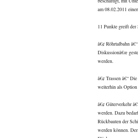
beschäftigt, mit Unt
am 08.02.2011 einen
11 Punkte greift de
â€¢ Röhrtalbahn â€“
Diskussionâ€œ gestel
werden.
â€¢ Trassen â€“ Di
weiterhin als Optio
â€¢ Güterverkehr â
werden. Dazu bedarf 
Rückbauten der Schie
werden können. Der 