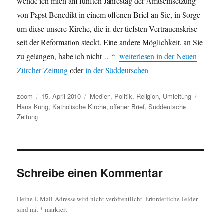
wende ich mich am fünften Jahrestag der Amtseinsetzung
von Papst Benedikt in einem offenen Brief an Sie, in Sorge
um diese unsere Kirche, die in der tiefsten Vertrauenskrise
seit der Reformation steckt. Eine andere Möglichkeit, an Sie
zu gelangen, habe ich nicht …“
weiterlesen in der Neuen
Zürcher Zeitung
oder
in der Süddeutschen
Autor
Veröffentlicht
Kategorien
Schlag
zoom
15. April 2010
Medien
,
Politik
,
Religion
,
Umleitung
am
Hans Küng
,
Katholische Kirche
,
offener Brief
,
Süddeutsche
Zeitung
Schreibe einen Kommentar
Deine E-Mail-Adresse wird nicht veröffentlicht.
Erforderliche Felder
sind mit
*
markiert