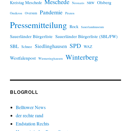
Meschede
Olsberg
Kreistag Meschede
Neonazis
NRW
Pandemie
Omikron
Oversum
Piraten
Pressemitteilung
Rock
Sauerlandmuseum
Sauerländer Bürgerliste
Sauerländer Bürgerliste (SBL/FW)
SPD
SBL
Siedlinghausen
WAZ
Schnee
Winterberg
Westfalenpost
Wiemeringhausen
BLOGROLL
Belltower News
der rechte rand
Endstation Rechts