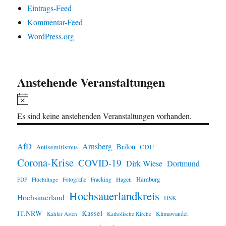
Eintrags-Feed
Kommentar-Feed
WordPress.org
Anstehende Veranstaltungen
H
i
Es sind keine anstehenden Veranstaltungen vorhanden.
n
w
AfD
Arnsberg
Brilon
CDU
Antisemitismus
e
Corona-Krise
COVID-19
Dirk Wiese
Dortmund
i
Hamburg
Hagen
FDP
Flüchtlinge
Fotografie
Fracking
s
Hochsauerlandkreis
Hochsauerland
HSK
IT.NRW
Kassel
Klimawandel
Kahler Asten
Katholische Kirche