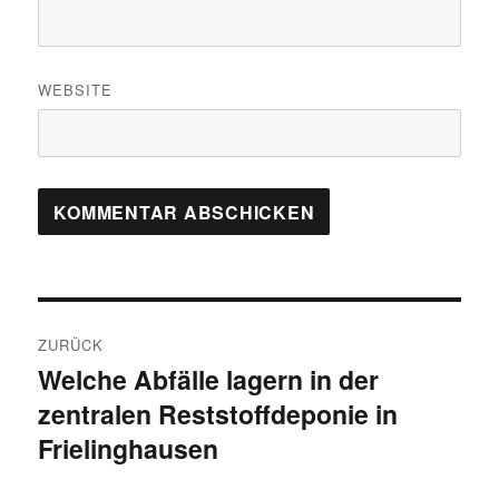
WEBSITE
Beitragsnavigation
ZURÜCK
Welche Abfälle lagern in der
Vorheriger
zentralen Reststoffdeponie in
Beitrag:
Frielinghausen