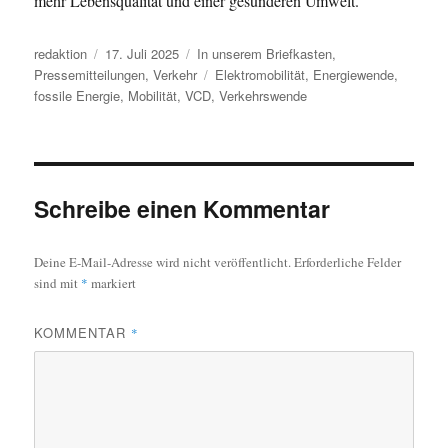
mehr Lebensqualität und einer gesünderen Umwelt.“
Autor
Veröffentlicht
Kategorien
redaktion
17. Juli 2025
In unserem Briefkasten
,
am
Schlagwörter
Pressemitteilungen
,
Verkehr
Elektromobilität
,
Energiewende
,
fossile Energie
,
Mobilität
,
VCD
,
Verkehrswende
Schreibe einen Kommentar
Deine E-Mail-Adresse wird nicht veröffentlicht.
Erforderliche Felder
sind mit
*
markiert
KOMMENTAR
*