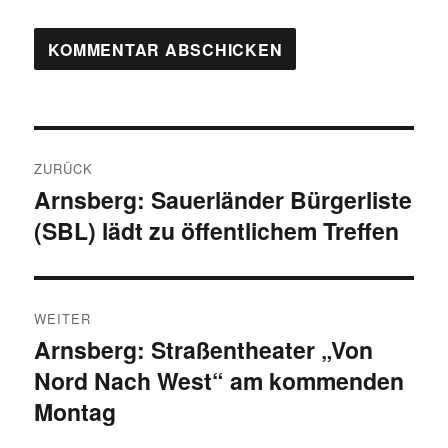
Beitragsnavigation
ZURÜCK
Arnsberg: Sauerländer Bürgerliste
Vorheriger
(SBL) lädt zu öffentlichem Treffen
Beitrag:
WEITER
Arnsberg: Straßentheater „Von
Nächster
Nord Nach West“ am kommenden
Beitrag:
Montag