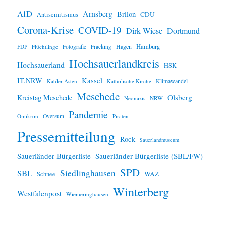
AfD
Arnsberg
Brilon
CDU
Antisemitismus
Corona-Krise
COVID-19
Dirk Wiese
Dortmund
Hamburg
Hagen
FDP
Flüchtlinge
Fotografie
Fracking
Hochsauerlandkreis
Hochsauerland
HSK
IT.NRW
Kassel
Klimawandel
Kahler Asten
Katholische Kirche
Meschede
Olsberg
Kreistag Meschede
Neonazis
NRW
Pandemie
Omikron
Oversum
Piraten
Pressemitteilung
Rock
Sauerlandmuseum
Sauerländer Bürgerliste
Sauerländer Bürgerliste (SBL/FW)
SPD
SBL
Siedlinghausen
WAZ
Schnee
Winterberg
Westfalenpost
Wiemeringhausen