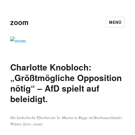
zoom
MENÜ
Charlotte Knobloch:
„Größtmögliche Opposition
nötig“ – AfD spielt auf
beleidigt.
Die katholische Pfarrkirche St. Martin in Bigge im Hochsauerländer
Winter. (foto: zoom)