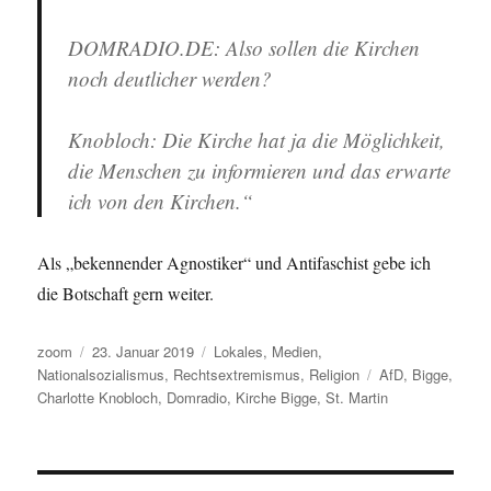
DOMRADIO.DE: Also sollen die Kirchen
noch deutlicher werden?
Knobloch: Die Kirche hat ja die Möglichkeit,
die Menschen zu informieren und das erwarte
ich von den Kirchen.“
Als „bekennender Agnostiker“ und Antifaschist gebe ich
die Botschaft gern weiter.
Autor
Veröffentlicht
Kategorien
zoom
23. Januar 2019
Lokales
,
Medien
,
am
Schlagwörter
Nationalsozialismus
,
Rechtsextremismus
,
Religion
AfD
,
Bigge
,
Charlotte Knobloch
,
Domradio
,
Kirche Bigge
,
St. Martin