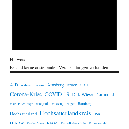
Hinweis
Es sind keine anstehenden Veranstaltungen vorhanden.
AfD
Arnsberg
Brilon
CDU
Antisemitismus
Corona-Krise
COVID-19
Dirk Wiese
Dortmund
Hamburg
Hagen
FDP
Flüchtlinge
Fotografie
Fracking
Hochsauerlandkreis
Hochsauerland
HSK
IT.NRW
Kassel
Klimawandel
Kahler Asten
Katholische Kirche