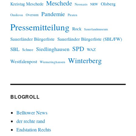
Meschede
Olsberg
Kreistag Meschede
Neonazis
NRW
Pandemie
Omikron
Oversum
Piraten
Pressemitteilung
Rock
Sauerlandmuseum
Sauerländer Bürgerliste
Sauerländer Bürgerliste (SBL/FW)
SPD
SBL
Siedlinghausen
WAZ
Schnee
Winterberg
Westfalenpost
Wiemeringhausen
BLOGROLL
Belltower News
der rechte rand
Endstation Rechts