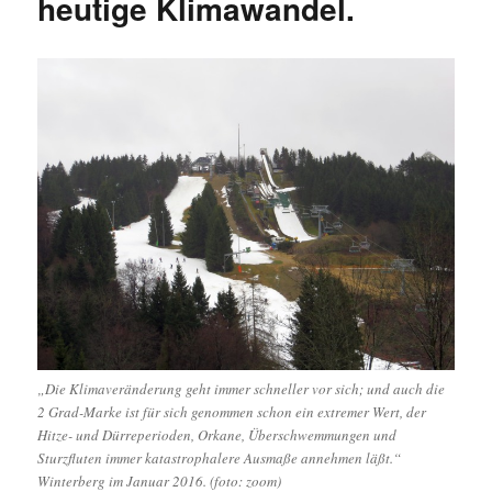
heutige Klimawandel.
„Die Klimaveränderung geht immer schneller vor sich; und auch die
2 Grad-Marke ist für sich genommen schon ein extremer Wert, der
Hitze- und Dürreperioden, Orkane, Überschwemmungen und
Sturzfluten immer katastrophalere Ausmaße annehmen läßt.“
Winterberg im Januar 2016. (foto: zoom)