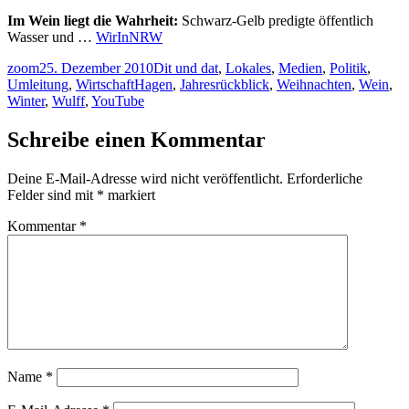
Im Wein liegt die Wahrheit:
Schwarz-Gelb predigte öffentlich
Wasser und …
WirInNRW
Autor
Veröffentlicht
Kategorien
zoom
25. Dezember 2010
Dit und dat
,
Lokales
,
Medien
,
Politik
,
am
Schlagwörter
Umleitung
,
Wirtschaft
Hagen
,
Jahresrückblick
,
Weihnachten
,
Wein
,
Winter
,
Wulff
,
YouTube
Schreibe einen Kommentar
Deine E-Mail-Adresse wird nicht veröffentlicht.
Erforderliche
Felder sind mit
*
markiert
Kommentar
*
Name
*