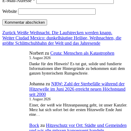
E-Mail-Adresse
*
Website
Beitragsnavigation
Vorheriger
Zurück
Weiße Weihnacht. Die Laufstrecken werden knapp.
Nächster
Beitrag:
Weiter
Ciudad Mexico: dunkelhäutige Heilige, Weihnachten, die
Beitrag:
größte Schlittschuhbahn der Welt und das Jahresende
Norbert
zu
Ceuta: Menschen als Katastrophen
5. August 2026
Danke für den Hinweis! Es tut gut, solide und fundierte
Informationen über Hintergründe zu bekommen statt dem
ganzen hysterischem Rumgeschreie.
Johanna
zu
NRW: Zahl der Sterbefälle während der
Hitzewelle im Juni 2026 erreicht neuen Höchststand
seit 2000
1. August 2026
Einer, der weiß wie Hitzeanpassung geht, ist unser Kanzler.
Merz hat sich sofort bei der ersten Hitzewelle Ende Juni
eine…
Bock
zu
Hitzeschutz vor Ort: Städte und Gemeinden
und wir alle müssen konsequent handeln