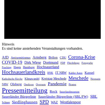
Hinweis
Es sind keine anstehenden Veranstaltungen vorhanden.
Corona-Krise
AfD
Arnsberg
Brilon
CDU
Antisemitismus
COVID-19
Dirk Wiese
Dortmund
FDP
Flüchtlinge
Fotografie
Hochsauerland
Hagen
Hamburg
Fracking
Hochsauerlandkreis
IT.NRW
Kassel
HSK
Kahler Asten
Meschede
Kreistag Meschede
Klimawandel
Katholische Kirche
Neonazis
Pandemie
Olsberg
NRW
Omikron
Oversum
Piraten
Pressemitteilung
Rock
Sauerlandmuseum
SBL
Sauerländer Bürgerliste
Sauerländer Bürgerliste (SBL/FW)
SPD
Siedlinghausen
Westfalenpost
WAZ
Schnee