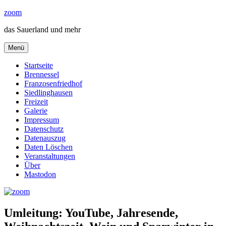
Zum
zoom
Inhalt
das Sauerland und mehr
springen
Menü
Startseite
Brennessel
Franzosenfriedhof
Siedlinghausen
Freizeit
Galerie
Impressum
Datenschutz
Datenauszug
Daten Löschen
Veranstaltungen
Über
Mastodon
Umleitung: YouTube, Jahresende,