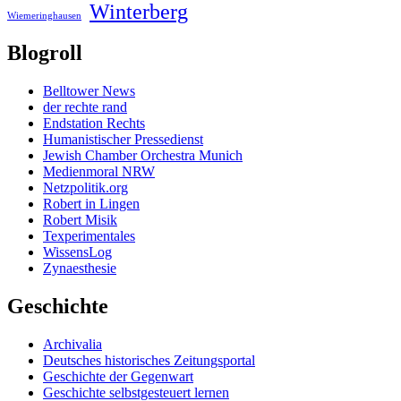
Winterberg
Wiemeringhausen
Blogroll
Belltower News
der rechte rand
Endstation Rechts
Humanistischer Pressedienst
Jewish Chamber Orchestra Munich
Medienmoral NRW
Netzpolitik.org
Robert in Lingen
Robert Misik
Texperimentales
WissensLog
Zynaesthesie
Geschichte
Archivalia
Deutsches historisches Zeitungsportal
Geschichte der Gegenwart
Geschichte selbstgesteuert lernen