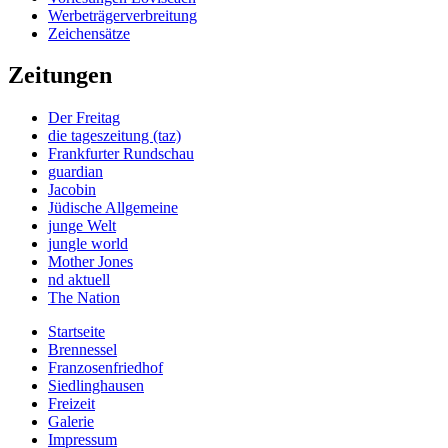
Werbeträgerverbreitung
Zeichensätze
Zeitungen
Der Freitag
die tageszeitung (taz)
Frankfurter Rundschau
guardian
Jacobin
Jüdische Allgemeine
junge Welt
jungle world
Mother Jones
nd aktuell
The Nation
Startseite
Brennessel
Franzosenfriedhof
Siedlinghausen
Freizeit
Galerie
Impressum