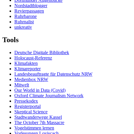
Dortmunder Augenblicke
Nordstadtblogger
Revierpassagen
Ruhrbarone
Ruhrnalist
unkreativ
Tools
Deutsche Digitale Bibliothek
Holocaust-Referenz
Klimafakten
Klimareporter
Landesbeauftragte für Datenschutz NRW
Medienbox NRW
Mitwelt
Our World in Data (Covid)
Oxford Climate Journalism Network
Pressekodex
Registerportal
Skeptical Science
Stadtwanderwege Kassel
The October 7th Massacre
Vogelstimmen lernen
Vorlesungen Loviscach