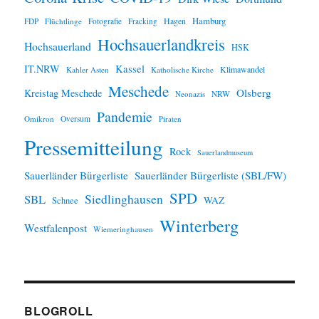
Hamburg
Hagen
FDP
Flüchtlinge
Fotografie
Fracking
Hochsauerlandkreis
Hochsauerland
HSK
IT.NRW
Kassel
Klimawandel
Kahler Asten
Katholische Kirche
Meschede
Olsberg
Kreistag Meschede
Neonazis
NRW
Pandemie
Omikron
Oversum
Piraten
Pressemitteilung
Rock
Sauerlandmuseum
Sauerländer Bürgerliste
Sauerländer Bürgerliste (SBL/FW)
SPD
SBL
Siedlinghausen
WAZ
Schnee
Winterberg
Westfalenpost
Wiemeringhausen
BLOGROLL