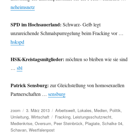
neheimsnetz
SPD im Hochsauerland:
Schwarz- Gelb legt
unzureichende Schmalspurregelung beim Fracking vor …
hskspd
HSK-Kreistagsmitglieder:
möchten so bleiben wie sie sind
…
sbl
Patrick Sensburg:
zur Gleichstellung von homosexuellen
Partnerschaften …
sensburg
Autor
Veröffentlicht
Kategorien
zoom
3. März 2013
Arbeitswelt
,
Lokales
,
Medien
,
Politik
,
am
Schlagwörter
Umleitung
,
Wirtschaft
Fracking
,
Leistungsschutzrecht
,
Medienkrise
,
Oversum
,
Peer Steinbrück
,
Plagiate
,
Schalke 04
,
Schavan
,
Westfalenpost