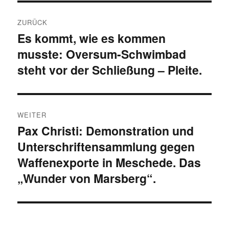
Beitragsnavigation
ZURÜCK
Es kommt, wie es kommen
Vorheriger
musste: Oversum-Schwimbad
Beitrag:
steht vor der Schließung – Pleite.
WEITER
Pax Christi: Demonstration und
Nächster
Unterschriftensammlung gegen
Beitrag:
Waffenexporte in Meschede. Das
„Wunder von Marsberg“.