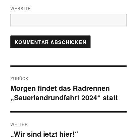
WEBSITE
Beitragsnavigation
ZURÜCK
Morgen findet das Radrennen
Vorheriger
„Sauerlandrundfahrt 2024“ statt
Beitrag:
WEITER
„Wir sind jetzt hier!“
Nächster