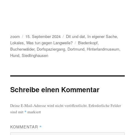
Autor
Veröffentlicht
Kategorien
zoom
15. September 2024
Dit und dat
,
In eigener Sache
,
am
Schlagwörter
Lokales
,
Was tun gegen Langweile?
Biedenkopf
,
Buchenwälder
,
Dorfspaziergang
,
Dortmund
,
Hinterlandmuseum
,
Hund
,
Siedlinghausen
Schreibe einen Kommentar
Deine E-Mail-Adresse wird nicht veröffentlicht.
Erforderliche Felder
sind mit
*
markiert
KOMMENTAR
*