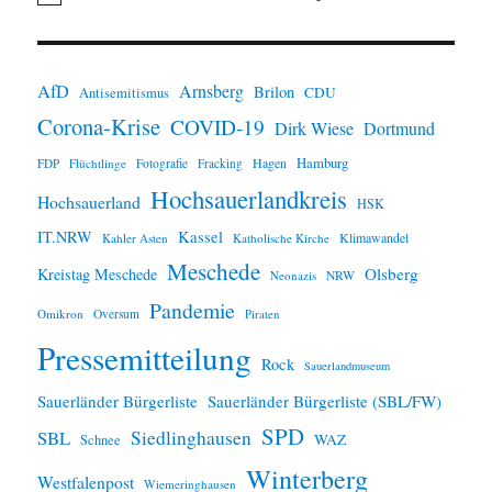
i
n
w
e
i
AfD
Arnsberg
Brilon
CDU
Antisemitismus
s
Corona-Krise
COVID-19
Dirk Wiese
Dortmund
Hamburg
Hagen
FDP
Flüchtlinge
Fotografie
Fracking
Hochsauerlandkreis
Hochsauerland
HSK
IT.NRW
Kassel
Klimawandel
Kahler Asten
Katholische Kirche
Meschede
Olsberg
Kreistag Meschede
Neonazis
NRW
Pandemie
Omikron
Oversum
Piraten
Pressemitteilung
Rock
Sauerlandmuseum
Sauerländer Bürgerliste
Sauerländer Bürgerliste (SBL/FW)
SPD
SBL
Siedlinghausen
WAZ
Schnee
Winterberg
Westfalenpost
Wiemeringhausen