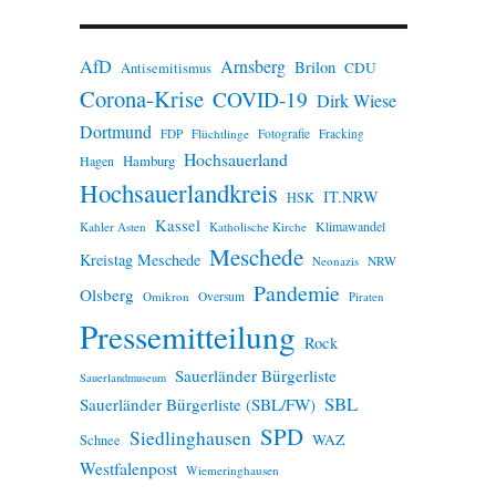
n
w
e
AfD
Arnsberg
Brilon
i
CDU
Antisemitismus
s
Corona-Krise
COVID-19
Dirk Wiese
Dortmund
FDP
Flüchtlinge
Fotografie
Fracking
Hochsauerland
Hamburg
Hagen
Hochsauerlandkreis
IT.NRW
HSK
Kassel
Klimawandel
Kahler Asten
Katholische Kirche
Meschede
Kreistag Meschede
Neonazis
NRW
Pandemie
Olsberg
Omikron
Oversum
Piraten
Pressemitteilung
Rock
Sauerländer Bürgerliste
Sauerlandmuseum
SBL
Sauerländer Bürgerliste (SBL/FW)
SPD
Siedlinghausen
WAZ
Schnee
Westfalenpost
Wiemeringhausen