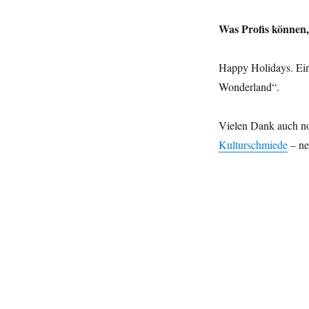
Frohes
Fest!
Was Profis können,
Happy Holidays. Ein
Wonderland“.
Vielen Dank auch n
Kulturschmiede
– ne