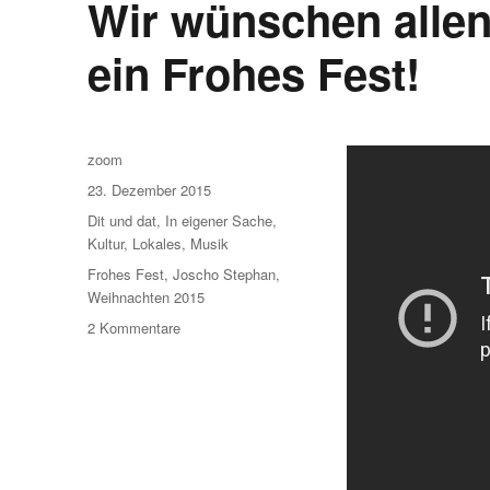
Wir wünschen allen
ein Frohes Fest!
Autor
zoom
Veröffentlicht
23. Dezember 2015
am
Kategorien
Dit und dat
,
In eigener Sache
,
Kultur
,
Lokales
,
Musik
Schlagwörter
Frohes Fest
,
Joscho Stephan
,
Weihnachten 2015
zu
2 Kommentare
Wir
wünschen
allen
Leserinnen
und
Lesern
ein