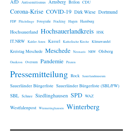
AfD
Arnsberg
Brilon
CDU
Antisemitismus
Corona-Krise
COVID-19
Dirk Wiese
Dortmund
Hamburg
Hagen
FDP
Flüchtlinge
Fotografie
Fracking
Hochsauerlandkreis
Hochsauerland
HSK
IT.NRW
Kassel
Klimawandel
Kahler Asten
Katholische Kirche
Meschede
Olsberg
Kreistag Meschede
Neonazis
NRW
Pandemie
Omikron
Oversum
Piraten
Pressemitteilung
Rock
Sauerlandmuseum
Sauerländer Bürgerliste
Sauerländer Bürgerliste (SBL/FW)
SPD
SBL
Siedlinghausen
WAZ
Schnee
Winterberg
Westfalenpost
Wiemeringhausen