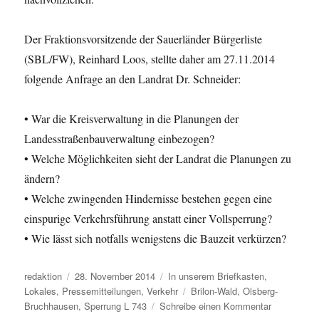
Der Fraktionsvorsitzende der Sauerländer Bürgerliste
(SBL/FW), Reinhard Loos, stellte daher am 27.11.2014
folgende Anfrage an den Landrat Dr. Schneider:
• War die Kreisverwaltung in die Planungen der
Landesstraßenbauverwaltung einbezogen?
• Welche Möglichkeiten sieht der Landrat die Planungen zu
ändern?
• Welche zwingenden Hindernisse bestehen gegen eine
einspurige Verkehrsführung anstatt einer Vollsperrung?
• Wie lässt sich notfalls wenigstens die Bauzeit verkürzen?
Autor
Veröffentlicht
Kategorien
redaktion
28. November 2014
In unserem Briefkasten
,
am
Schlagwörter
Lokales
,
Pressemitteilungen
,
Verkehr
Brilon-Wald
,
Olsberg-
zu
Bruchhausen
,
Sperrung L 743
Schreibe einen Kommentar