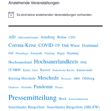
Anstehende Veranstaltungen
Es sind keine anstehenden Veranstaltungen vorhanden.
H
i
n
w
e
i
AfD
Arnsberg
Brilon
CDU
Antisemitismus
s
Corona-Krise
COVID-19
Dirk Wiese
Dortmund
Hamburg
Hagen
FDP
Flüchtlinge
Fotografie
Fracking
Hochsauerlandkreis
Hochsauerland
HSK
IT.NRW
Kassel
Klimawandel
Kahler Asten
Katholische Kirche
Meschede
Olsberg
Kreistag Meschede
Neonazis
NRW
Pandemie
Omikron
Oversum
Piraten
Pressemitteilung
Rock
Sauerlandmuseum
Sauerländer Bürgerliste
Sauerländer Bürgerliste (SBL/FW)