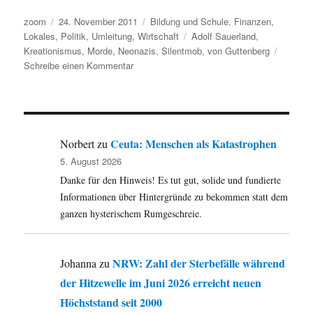
Autor
Veröffentlicht
Kategorien
zoom
24. November 2011
Bildung und Schule
,
Finanzen
,
am
Schlagwörter
Lokales
,
Politik
,
Umleitung
,
Wirtschaft
Adolf Sauerland
,
Kreationismus
,
Morde
,
Neonazis
,
Silentmob
,
von Guttenberg
zu
Schreibe einen Kommentar
Umleitung:
Bundesweiter
Silentmob,
Bambivalenz
des
Ceuta: Menschen als Katastrophen
Norbert
zu
Barons,
5. August 2026
Kreationismus,
Danke für den Hinweis! Es tut gut, solide und fundierte
Duisburgs
Sauerland,
Informationen über Hintergründe zu bekommen statt dem
die
ganzen hysterischem Rumgeschreie.
LernZeitRäume
und
mehr
NRW: Zahl der Sterbefälle während
Johanna
zu
…
der Hitzewelle im Juni 2026 erreicht neuen
Höchststand seit 2000