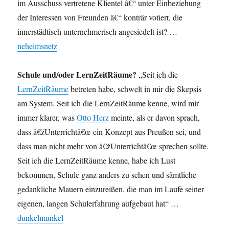
im Ausschuss vertretene Klientel â€“ unter Einbeziehung
der Interessen von Freunden â€“ konträr votiert, die
innerstädtisch unternehmerisch angesiedelt ist? …
neheimsnetz
Schule und/oder LernZeitRäume?
„Seit ich die
LernZeitRäume
betreten habe, schwelt in mir die Skepsis
am System. Seit ich die LernZeitRäume kenne, wird mir
immer klarer, was
Otto Herz
meinte, als er davon sprach,
dass â€žUnterrichtâ€œ ein Konzept aus Preußen sei, und
dass man nicht mehr von â€žUnterrichtâ€œ sprechen sollte.
Seit ich die LernZeitRäume kenne, habe ich Lust
bekommen, Schule ganz anders zu sehen und sämtliche
gedankliche Mauern einzureißen, die man im Laufe seiner
eigenen, langen Schulerfahrung aufgebaut hat“ …
dunkelmunkel