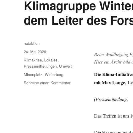
Klimagruppe Winte
dem Leiter des For
Autor
redaktion
Veröffentlicht
24. Mai 2026
Beim Waldbegang End
am
Kategorien
Klimakrise
,
Lokales
,
Hier ein Archivbild
Pressemitteilungen
,
Umwelt
Die Klima-Initiati
Schlagwörter
Minenplatz
,
Winterberg
mit Max Lange, Lei
zu
Schreibe einen Kommentar
Klimagruppe
Winterberg:
(Pressemitteilung)
Waldbegang
mit
dem
Das Treffen ist um 
Leiter
des
Die Exkursion wird 
Forstamtes