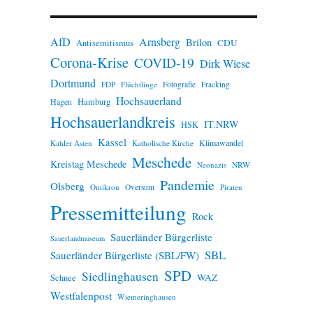
n
w
e
AfD
Arnsberg
Brilon
i
CDU
Antisemitismus
s
Corona-Krise
COVID-19
Dirk Wiese
Dortmund
FDP
Flüchtlinge
Fotografie
Fracking
Hochsauerland
Hamburg
Hagen
Hochsauerlandkreis
IT.NRW
HSK
Kassel
Klimawandel
Kahler Asten
Katholische Kirche
Meschede
Kreistag Meschede
Neonazis
NRW
Pandemie
Olsberg
Omikron
Oversum
Piraten
Pressemitteilung
Rock
Sauerländer Bürgerliste
Sauerlandmuseum
SBL
Sauerländer Bürgerliste (SBL/FW)
SPD
Siedlinghausen
WAZ
Schnee
Westfalenpost
Wiemeringhausen