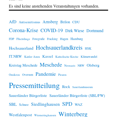
Es sind keine anstehenden Veranstaltungen vorhanden.
AfD
Arnsberg
Brilon
CDU
Antisemitismus
Corona-Krise
COVID-19
Dirk Wiese
Dortmund
Hamburg
Hagen
FDP
Flüchtlinge
Fotografie
Fracking
Hochsauerlandkreis
Hochsauerland
HSK
IT.NRW
Kassel
Klimawandel
Kahler Asten
Katholische Kirche
Meschede
Olsberg
Kreistag Meschede
Neonazis
NRW
Pandemie
Omikron
Oversum
Piraten
Pressemitteilung
Rock
Sauerlandmuseum
Sauerländer Bürgerliste
Sauerländer Bürgerliste (SBL/FW)
SPD
SBL
Siedlinghausen
WAZ
Schnee
Winterberg
Westfalenpost
Wiemeringhausen