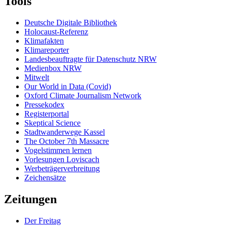
Tools
Deutsche Digitale Bibliothek
Holocaust-Referenz
Klimafakten
Klimareporter
Landesbeauftragte für Datenschutz NRW
Medienbox NRW
Mitwelt
Our World in Data (Covid)
Oxford Climate Journalism Network
Pressekodex
Registerportal
Skeptical Science
Stadtwanderwege Kassel
The October 7th Massacre
Vogelstimmen lernen
Vorlesungen Loviscach
Werbeträgerverbreitung
Zeichensätze
Zeitungen
Der Freitag