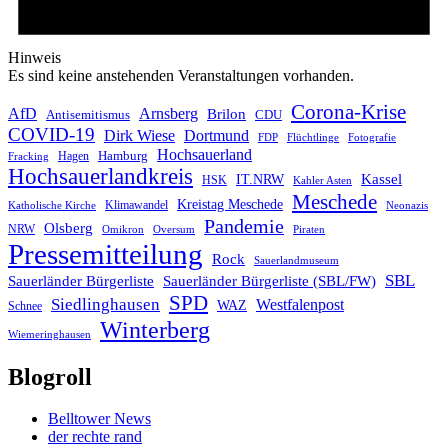
Hinweis
Es sind keine anstehenden Veranstaltungen vorhanden.
Corona-Krise
AfD
Arnsberg
Brilon
CDU
Antisemitismus
COVID-19
Dirk Wiese
Dortmund
FDP
Flüchtlinge
Fotografie
Hochsauerland
Hagen
Hamburg
Fracking
Hochsauerlandkreis
IT.NRW
Kassel
HSK
Kahler Asten
Meschede
Kreistag Meschede
Klimawandel
Katholische Kirche
Neonazis
Pandemie
Olsberg
NRW
Omikron
Oversum
Piraten
Pressemitteilung
Rock
Sauerlandmuseum
SBL
Sauerländer Bürgerliste
Sauerländer Bürgerliste (SBL/FW)
SPD
Siedlinghausen
Westfalenpost
WAZ
Schnee
Winterberg
Wiemeringhausen
Blogroll
Belltower News
der rechte rand