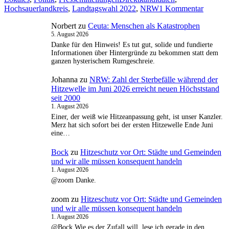
zu
Hochsauerlandkreis
,
Landtagswahl 2022
,
NRW
1 Kommentar
Landta
Norbert
zu
Ceuta: Menschen als Katastrophen
–
5. August 2026
Kreiswa
HSK
Danke für den Hinweis! Es tut gut, solide und fundierte
Informationen über Hintergründe zu bekommen statt dem
hat
ganzen hysterischem Rumgeschreie.
über
Direktk
Johanna
zu
NRW: Zahl der Sterbefälle während der
entschi
Hitzewelle im Juni 2026 erreicht neuen Höchststand
seit 2000
1. August 2026
Einer, der weiß wie Hitzeanpassung geht, ist unser Kanzler.
Merz hat sich sofort bei der ersten Hitzewelle Ende Juni
eine…
Bock
zu
Hitzeschutz vor Ort: Städte und Gemeinden
und wir alle müssen konsequent handeln
1. August 2026
@zoom Danke.
zoom
zu
Hitzeschutz vor Ort: Städte und Gemeinden
und wir alle müssen konsequent handeln
1. August 2026
@Bock Wie es der Zufall will, lese ich gerade in den