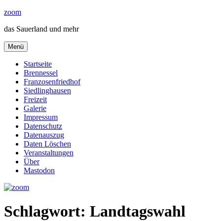
Zum
zoom
Inhalt
das Sauerland und mehr
springen
Menü
Startseite
Brennessel
Franzosenfriedhof
Siedlinghausen
Freizeit
Galerie
Impressum
Datenschutz
Datenauszug
Daten Löschen
Veranstaltungen
Über
Mastodon
Schlagwort:
Landtagswahl