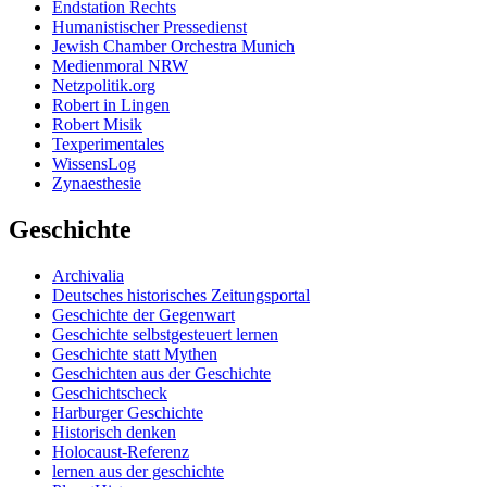
Endstation Rechts
Humanistischer Pressedienst
Jewish Chamber Orchestra Munich
Medienmoral NRW
Netzpolitik.org
Robert in Lingen
Robert Misik
Texperimentales
WissensLog
Zynaesthesie
Geschichte
Archivalia
Deutsches historisches Zeitungsportal
Geschichte der Gegenwart
Geschichte selbstgesteuert lernen
Geschichte statt Mythen
Geschichten aus der Geschichte
Geschichtscheck
Harburger Geschichte
Historisch denken
Holocaust-Referenz
lernen aus der geschichte