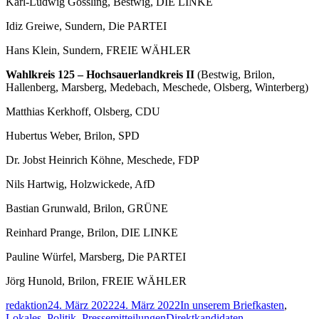
Karl-Ludwig Gössling, Bestwig, DIE LINKE
Idiz Greiwe, Sundern, Die PARTEI
Hans Klein, Sundern, FREIE WÄHLER
Wahlkreis 125 – Hochsauerlandkreis II
(Bestwig, Brilon,
Hallenberg, Marsberg, Medebach, Meschede, Olsberg, Winterberg)
Matthias Kerkhoff, Olsberg, CDU
Hubertus Weber, Brilon, SPD
Dr. Jobst Heinrich Köhne, Meschede, FDP
Nils Hartwig, Holzwickede, AfD
Bastian Grunwald, Brilon, GRÜNE
Reinhard Prange, Brilon, DIE LINKE
Pauline Würfel, Marsberg, Die PARTEI
Jörg Hunold, Brilon, FREIE WÄHLER
Autor
Veröffentlicht
Kategorien
redaktion
24. März 2022
24. März 2022
In unserem Briefkasten
,
am
Schlagwörter
Lokales
,
Politik
,
Pressemitteilungen
Direktkandidaten
,