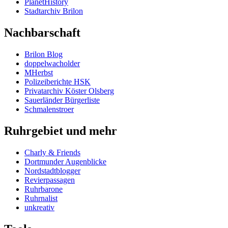
PlanetHistory
Stadtarchiv Brilon
Nachbarschaft
Brilon Blog
doppelwacholder
MHerbst
Polizeiberichte HSK
Privatarchiv Köster Olsberg
Sauerländer Bürgerliste
Schmalenstroer
Ruhrgebiet und mehr
Charly & Friends
Dortmunder Augenblicke
Nordstadtblogger
Revierpassagen
Ruhrbarone
Ruhrnalist
unkreativ