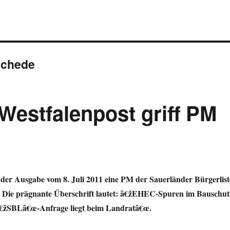
schede
Westfalenpost griff PM
er Ausgabe vom 8. Juli 2011 eine PM der Sauerländer Bürgerlist
. Die prägnante Überschrift lautet: â€žEHEC-Spuren im Bauschut
â€žSBLâ€œ-Anfrage liegt beim Landratâ€œ.