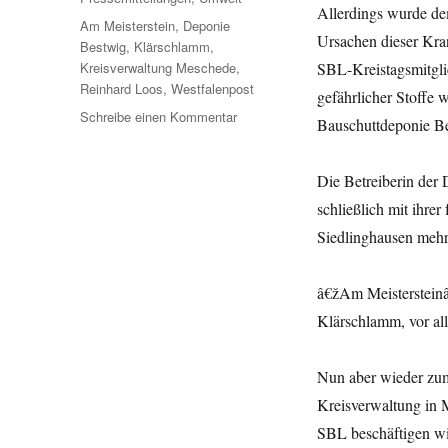
Allerdings wurde de
Schlagwörter
Am Meisterstein
,
Deponie
Ursachen dieser Kra
Bestwig
,
Klärschlamm
,
Kreisverwaltung Meschede
,
SBL-Kreistagsmitgl
Reinhard Loos
,
Westfalenpost
gefährlicher Stoffe
zu
Schreibe einen Kommentar
Bauschuttdeponie Be
Deponie
Bestwig
–
Die Betreiberin der 
Westfalenpost
schließlich mit ihr
griff
Siedlinghausen mehrf
PM
der
SBL
â€žAm Meisterstein
auf
Klärschlamm, vor al
Nun aber wieder zum
Kreisverwaltung in 
SBL beschäftigen wir