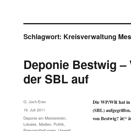
Schlagwort:
Kreisverwaltung Me
Deponie Bestwig – 
der SBL auf
Autor
Die WP/WR hat in d
G. Joch-Eren
Veröffentlicht
(SBL) aufgegriffen
19. Juli 2011
am
Kategorien
von Bestwig? â€“ 
Deponie am Meisterstein
,
Lokales
,
Medien
,
Politik
,
Pressemitteilungen
,
Umwelt