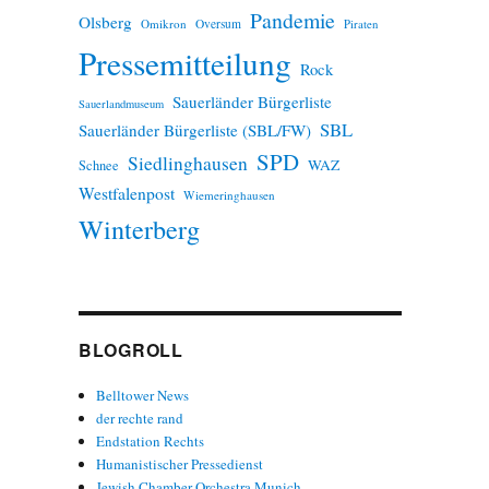
Pandemie
Olsberg
Omikron
Oversum
Piraten
Pressemitteilung
Rock
Sauerländer Bürgerliste
Sauerlandmuseum
SBL
Sauerländer Bürgerliste (SBL/FW)
SPD
Siedlinghausen
WAZ
Schnee
Westfalenpost
Wiemeringhausen
Winterberg
BLOGROLL
Belltower News
der rechte rand
Endstation Rechts
Humanistischer Pressedienst
Jewish Chamber Orchestra Munich