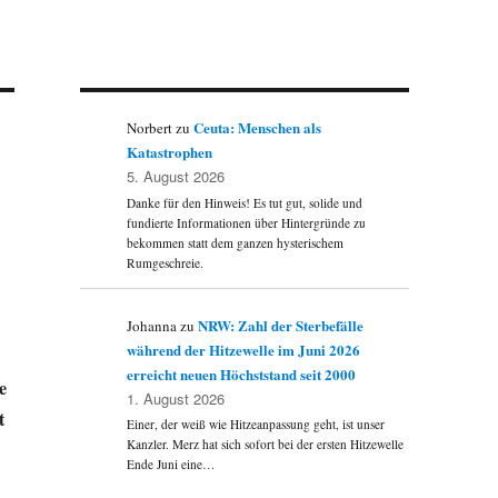
Ceuta: Menschen als
Norbert
zu
Katastrophen
5. August 2026
Danke für den Hinweis! Es tut gut, solide und
fundierte Informationen über Hintergründe zu
bekommen statt dem ganzen hysterischem
Rumgeschreie.
NRW: Zahl der Sterbefälle
Johanna
zu
während der Hitzewelle im Juni 2026
erreicht neuen Höchststand seit 2000
e
1. August 2026
t
Einer, der weiß wie Hitzeanpassung geht, ist unser
Kanzler. Merz hat sich sofort bei der ersten Hitzewelle
Ende Juni eine…