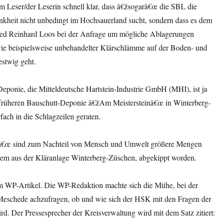
m Leser/der Leserin schnell klar, dass â€žsogarâ€œ die SBL die
nkheit nicht unbedingt im Hochsauerland sucht, sondern dass es dem
ied Reinhard Loos bei der Anfrage um mögliche Ablagerungen
 wie beispielsweise unbehandelter Klärschlämme auf der Boden- und
stwig geht.
Deponie, die Mitteldeutsche Hartstein-Industrie GmbH (MHI), ist ja
er früheren Bauschutt-Deponie â€žAm Meistersteinâ€œ in Winterberg-
ach in die Schlagzeilen geraten.
â€œ sind zum Nachteil von Mensch und Umwelt größere Mengen
lem aus der Kläranlage Winterberg-Züschen, abgekippt worden.
 WP-Artikel. Die WP-Redaktion machte sich die Mühe, bei der
Meschede achzufragen, ob und wie sich der HSK mit den Fragen der
d. Der Pressesprecher der Kreisverwaltung wird mit dem Satz zitiert: