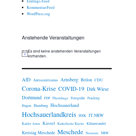
Eintrags-Feed
Kommentar-Feed
WordPress.org
Anstehende Veranstaltungen
Es sind keine anstehenden Veranstaltungen
H
vorhanden.
i
n
w
e
AfD
Arnsberg
Brilon
i
CDU
Antisemitismus
s
Corona-Krise
COVID-19
Dirk Wiese
Dortmund
FDP
Flüchtlinge
Fotografie
Fracking
Hochsauerland
Hamburg
Hagen
Hochsauerlandkreis
IT.NRW
HSK
Kassel
Klimawandel
Kahler Asten
Katholische Kirche
Meschede
Kreistag Meschede
Neonazis
NRW