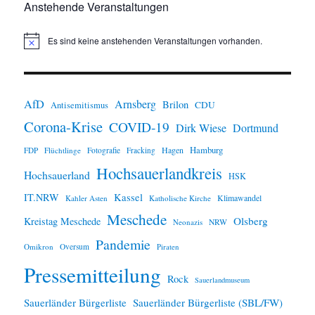
Anstehende Veranstaltungen
Es sind keine anstehenden Veranstaltungen vorhanden.
H
i
n
w
e
i
AfD
Arnsberg
Brilon
CDU
Antisemitismus
s
Corona-Krise
COVID-19
Dirk Wiese
Dortmund
Hamburg
Hagen
FDP
Flüchtlinge
Fotografie
Fracking
Hochsauerlandkreis
Hochsauerland
HSK
IT.NRW
Kassel
Klimawandel
Kahler Asten
Katholische Kirche
Meschede
Olsberg
Kreistag Meschede
Neonazis
NRW
Pandemie
Omikron
Oversum
Piraten
Pressemitteilung
Rock
Sauerlandmuseum
Sauerländer Bürgerliste
Sauerländer Bürgerliste (SBL/FW)