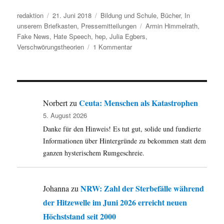
Autor
Veröffentlicht
Kategorien
redaktion
21. Juni 2018
Bildung und Schule
,
Bücher
,
In
am
Schlagwörter
unserem Briefkasten
,
Pressemitteilungen
Armin Himmelrath
,
Fake News
,
Hate Speech
,
hep
,
Julia Egbers
,
zu
Verschwörungstheorien
1 Kommentar
Armin
Himmelrath
und
Julia
Egbers:
Ceuta: Menschen als Katastrophen
Norbert
zu
Achtung:
5. August 2026
Fake
Danke für den Hinweis! Es tut gut, solide und fundierte
News!
Wie
Informationen über Hintergründe zu bekommen statt dem
im
ganzen hysterischem Rumgeschreie.
Schulunterricht
digitale
Kompetenzen
NRW: Zahl der Sterbefälle während
Johanna
zu
vermittelt
der Hitzewelle im Juni 2026 erreicht neuen
werden
können.
Höchststand seit 2000