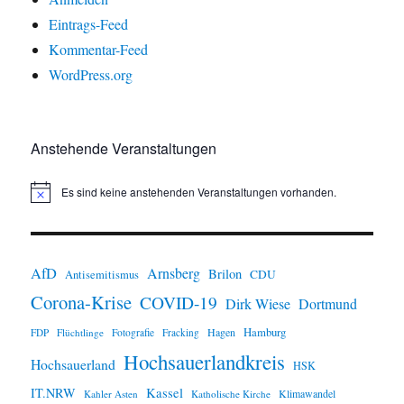
Eintrags-Feed
Kommentar-Feed
WordPress.org
Anstehende Veranstaltungen
Es sind keine anstehenden Veranstaltungen vorhanden.
H
i
n
w
e
i
AfD
Arnsberg
Brilon
CDU
Antisemitismus
s
Corona-Krise
COVID-19
Dirk Wiese
Dortmund
Hamburg
Hagen
FDP
Flüchtlinge
Fotografie
Fracking
Hochsauerlandkreis
Hochsauerland
HSK
IT.NRW
Kassel
Klimawandel
Kahler Asten
Katholische Kirche