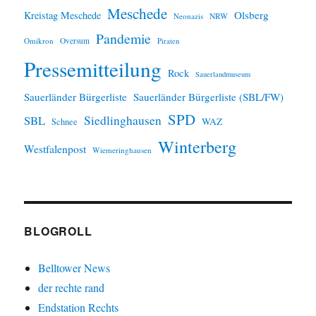
Meschede
Olsberg
Kreistag Meschede
Neonazis
NRW
Pandemie
Omikron
Oversum
Piraten
Pressemitteilung
Rock
Sauerlandmuseum
Sauerländer Bürgerliste
Sauerländer Bürgerliste (SBL/FW)
SPD
SBL
Siedlinghausen
WAZ
Schnee
Winterberg
Westfalenpost
Wiemeringhausen
BLOGROLL
Belltower News
der rechte rand
Endstation Rechts