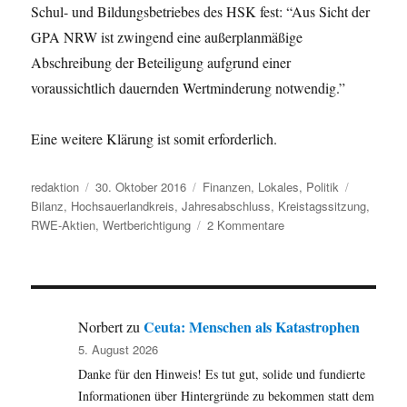
Schul- und Bildungsbetriebes des HSK fest: “Aus Sicht der
GPA NRW ist zwingend eine außerplanmäßige
Abschreibung der Beteiligung aufgrund einer
voraussichtlich dauernden Wertminderung notwendig.”
Eine weitere Klärung ist somit erforderlich.
Autor
Veröffentlicht
Kategorien
Schlagwör
redaktion
30. Oktober 2016
Finanzen
,
Lokales
,
Politik
am
Bilanz
,
Hochsauerlandkreis
,
Jahresabschluss
,
Kreistagssitzung
,
zu
RWE-Aktien
,
Wertberichtigung
2 Kommentare
Sauerländer
Bürgerliste:
Bilanzkosmetik
beim
HSK?
Ceuta: Menschen als Katastrophen
Norbert
zu
5. August 2026
Danke für den Hinweis! Es tut gut, solide und fundierte
Informationen über Hintergründe zu bekommen statt dem