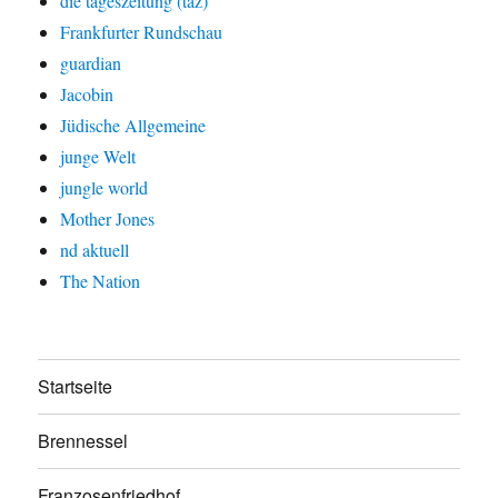
die tageszeitung (taz)
Frankfurter Rundschau
guardian
Jacobin
Jüdische Allgemeine
junge Welt
jungle world
Mother Jones
nd aktuell
The Nation
Startseite
Brennessel
Franzosenfriedhof