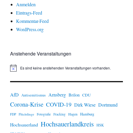
Anmelden
Eintrags-Feed
Kommentar-Feed
WordPress.org
Anstehende Veranstaltungen
Es sind keine anstehenden Veranstaltungen vorhanden.
H
i
n
w
e
i
AfD
Arnsberg
Brilon
CDU
Antisemitismus
s
Corona-Krise
COVID-19
Dirk Wiese
Dortmund
Hamburg
Hagen
FDP
Flüchtlinge
Fotografie
Fracking
Hochsauerlandkreis
Hochsauerland
HSK