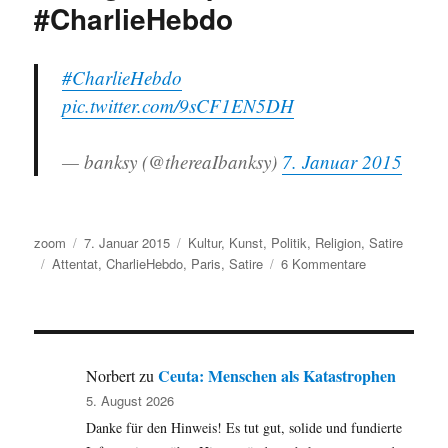
#CharlieHebdo
#CharlieHebdo
pic.twitter.com/9sCF1EN5DH
— banksy (@thereaIbanksy)
7. Januar 2015
Autor
Veröffentlicht
Kategorien
zoom
7. Januar 2015
Kultur
,
Kunst
,
Politik
,
Religion
,
Satire
Schlagwörter
am
zu
Attentat
,
CharlieHebdo
,
Paris
,
Satire
6 Kommentare
IMHO
auf
lange
Sicht
die
Ceuta: Menschen als Katastrophen
Norbert
zu
richtige
5. August 2026
Perspektive
Danke für den Hinweis! Es tut gut, solide und fundierte
…