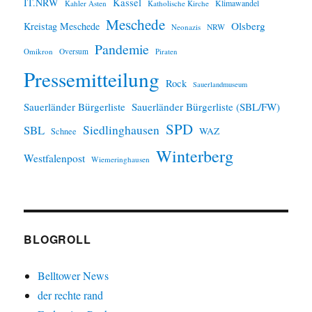
IT.NRW
Kassel
Klimawandel
Kahler Asten
Katholische Kirche
Meschede
Olsberg
Kreistag Meschede
Neonazis
NRW
Pandemie
Omikron
Oversum
Piraten
Pressemitteilung
Rock
Sauerlandmuseum
Sauerländer Bürgerliste
Sauerländer Bürgerliste (SBL/FW)
SPD
SBL
Siedlinghausen
WAZ
Schnee
Winterberg
Westfalenpost
Wiemeringhausen
BLOGROLL
Belltower News
der rechte rand