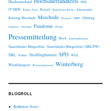
Hochsauerlandkreis
Hochsauerland
HSK
IT.NRW
Kassel
Klimawandel
Kahler Asten
Katholische Kirche
Meschede
Olsberg
Kreistag Meschede
Neonazis
NRW
Pandemie
Omikron
Oversum
Piraten
Pressemitteilung
Rock
Sauerlandmuseum
Sauerländer Bürgerliste
Sauerländer Bürgerliste (SBL/FW)
SPD
SBL
Siedlinghausen
WAZ
Schnee
Winterberg
Westfalenpost
Wiemeringhausen
BLOGROLL
Belltower News