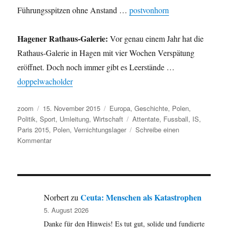
Führungsspitzen ohne Anstand …
postvonhorn
Hagener Rathaus-Galerie:
Vor genau einem Jahr hat die
Rathaus-Galerie in Hagen mit vier Wochen Verspätung
eröffnet. Doch noch immer gibt es Leerstände …
doppelwacholder
Autor
Veröffentlicht
Kategorien
zoom
15. November 2015
Europa
,
Geschichte
,
Polen
,
am
Schlagwörter
Politik
,
Sport
,
Umleitung
,
Wirtschaft
Attentate
,
Fussball
,
IS
,
Paris 2015
,
Polen
,
Vernichtungslager
Schreibe einen
zu
Kommentar
Umleitung:
Paris,
Polen,
Hagen
sowie
Ceuta: Menschen als Katastrophen
Norbert
zu
Skandale
5. August 2026
in
Danke für den Hinweis! Es tut gut, solide und fundierte
Wirtschaft