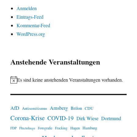
Anmelden
Eintrags-Feed
Kommentar-Feed
WordPress.org
Anstehende Veranstaltungen
Es sind keine anstehenden Veranstaltungen vorhanden.
H
i
n
AfD
Arnsberg
Brilon
CDU
Antisemitismus
w
Corona-Krise
COVID-19
e
Dirk Wiese
Dortmund
i
Hamburg
Hagen
FDP
Flüchtlinge
Fotografie
Fracking
s