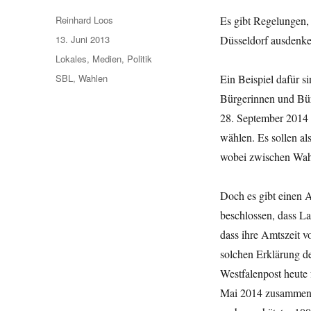
Autor
Reinhard Loos
Es gibt Regelungen, 
Veröffentlicht
13. Juni 2013
Düsseldorf ausdenken,
am
Kategorien
Lokales
,
Medien
,
Politik
Schlagwörter
SBL
,
Wahlen
Ein Beispiel dafür 
Bürgerinnen und Bür
28. September 2014 
wählen. Es sollen a
wobei zwischen Wahl
Doch es gibt einen 
beschlossen, dass L
dass ihre Amtszeit v
solchen Erklärung de
Westfalenpost heute
Mai 2014 zusammen g