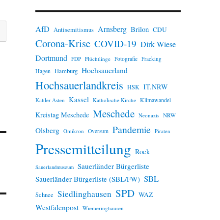
n
w
e
AfD
Arnsberg
Brilon
i
CDU
Antisemitismus
s
Corona-Krise
COVID-19
Dirk Wiese
Dortmund
FDP
Flüchtlinge
Fotografie
Fracking
Hochsauerland
Hamburg
Hagen
Hochsauerlandkreis
IT.NRW
HSK
Kassel
Klimawandel
Kahler Asten
Katholische Kirche
Meschede
Kreistag Meschede
Neonazis
NRW
Pandemie
Olsberg
Omikron
Oversum
Piraten
Pressemitteilung
Rock
Sauerländer Bürgerliste
Sauerlandmuseum
SBL
Sauerländer Bürgerliste (SBL/FW)
SPD
Siedlinghausen
WAZ
Schnee
Westfalenpost
Wiemeringhausen