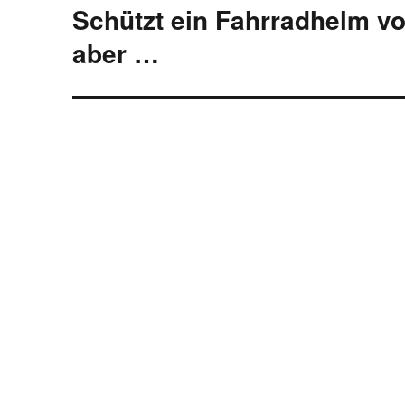
Schützt ein Fahrradhelm vo
Nächster
Beitrag:
aber …