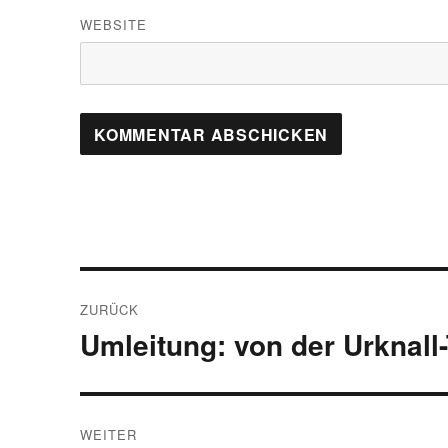
WEBSITE
Beitragsnavigation
ZURÜCK
Umleitung: von der Urknall
Vorheriger
Beitrag:
WEITER