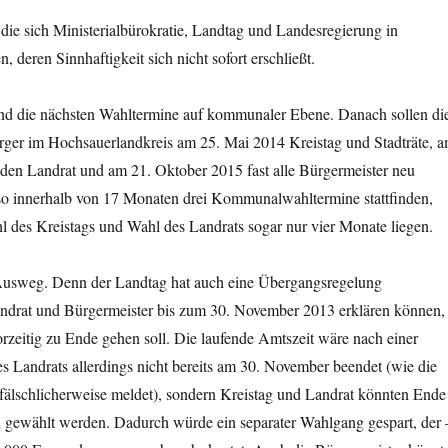
die sich Ministerialbürokratie, Landtag und Landesregierung in
 deren Sinnhaftigkeit sich nicht sofort erschließt.
sind die nächsten Wahltermine auf kommunaler Ebene. Danach sollen di
ger im Hochsauerlandkreis am 25. Mai 2014 Kreistag und Stadträte, 
den Landrat und am 21. Oktober 2015 fast alle Bürgermeister neu
lso innerhalb von 17 Monaten drei Kommunalwahltermine stattfinden,
 des Kreistags und Wahl des Landrats sogar nur vier Monate liegen.
Ausweg. Denn der Landtag hat auch eine Übergangsregelung
andrat und Bürgermeister bis zum 30. November 2013 erklären können,
orzeitig zu Ende gehen soll. Die laufende Amtszeit wäre nach einer
s Landrats allerdings nicht bereits am 30. November beendet (wie die
 fälschlicherweise meldet), sondern Kreistag und Landrat könnten Ende
ewählt werden. Dadurch würde ein separater Wahlgang gespart, der 