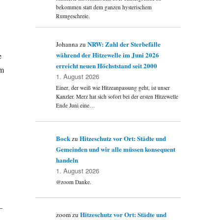
bekommen statt dem ganzen hysterischem
Rumgeschreie.
NRW: Zahl der Sterbefälle
Johanna
zu
während der Hitzewelle im Juni 2026
e
erreicht neuen Höchststand seit 2000
am
1. August 2026
Einer, der weiß wie Hitzeanpassung geht, ist unser
Kanzler. Merz hat sich sofort bei der ersten Hitzewelle
Ende Juni eine…
Bock
Hitzeschutz vor Ort: Städte und
zu
Gemeinden und wir alle müssen konsequent
handeln
1. August 2026
@zoom Danke.
–
Hitzeschutz vor Ort: Städte und
zoom
zu