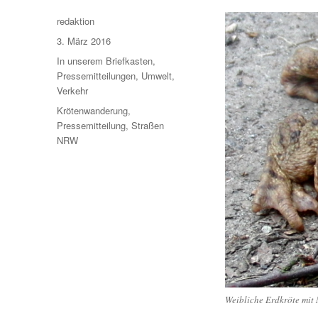
Autor
redaktion
Veröffentlicht
3. März 2016
am
Kategorien
In unserem Briefkasten
,
Pressemitteilungen
,
Umwelt
,
Verkehr
Schlagwörter
Krötenwanderung
,
Pressemitteilung
,
Straßen
NRW
Weibliche Erdkröte mit