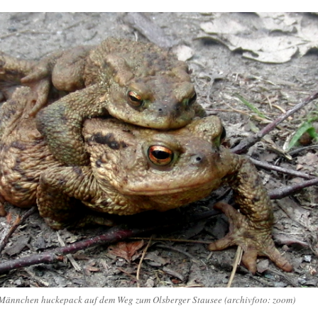
 Männchen huckepack auf dem Weg zum Olsberger Stausee (archivfoto: zoom)