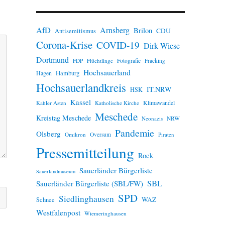
n
w
e
AfD
Arnsberg
Brilon
i
CDU
Antisemitismus
s
Corona-Krise
COVID-19
Dirk Wiese
Dortmund
FDP
Flüchtlinge
Fotografie
Fracking
Hochsauerland
Hamburg
Hagen
Hochsauerlandkreis
IT.NRW
HSK
Kassel
Klimawandel
Kahler Asten
Katholische Kirche
Meschede
Kreistag Meschede
Neonazis
NRW
Pandemie
Olsberg
Omikron
Oversum
Piraten
Pressemitteilung
Rock
Sauerländer Bürgerliste
Sauerlandmuseum
SBL
Sauerländer Bürgerliste (SBL/FW)
SPD
Siedlinghausen
WAZ
Schnee
Westfalenpost
Wiemeringhausen