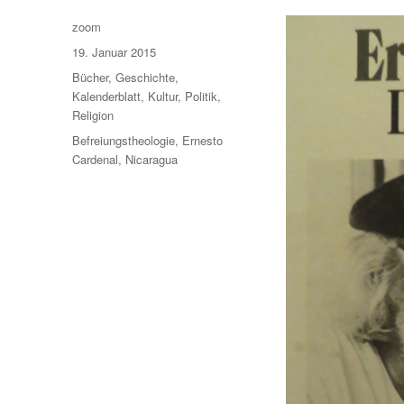
Autor
zoom
Veröffentlicht
19. Januar 2015
am
Kategorien
Bücher
,
Geschichte
,
Kalenderblatt
,
Kultur
,
Politik
,
Religion
Schlagwörter
Befreiungstheologie
,
Ernesto
Cardenal
,
Nicaragua