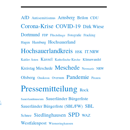
n
w
e
AfD
Arnsberg
Brilon
i
CDU
Antisemitismus
s
Corona-Krise
COVID-19
Dirk Wiese
Dortmund
FDP
Flüchtlinge
Fotografie
Fracking
Hochsauerland
Hamburg
Hagen
Hochsauerlandkreis
IT.NRW
HSK
Kassel
Klimawandel
Kahler Asten
Katholische Kirche
Meschede
Kreistag Meschede
Neonazis
NRW
Pandemie
Olsberg
Omikron
Oversum
Piraten
Pressemitteilung
Rock
Sauerländer Bürgerliste
Sauerlandmuseum
,
SBL
Sauerländer Bürgerliste (SBL/FW)
SPD
Siedlinghausen
WAZ
Schnee
Westfalenpost
Wiemeringhausen