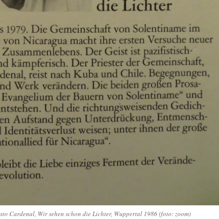
to Cardenal, Wir sehen schon die Lichter, Wuppertal 1986 (foto: zoom)