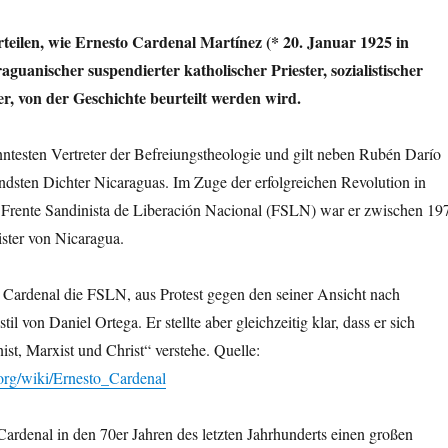
rteilen, wie Ernesto Cardenal Martínez (* 20. Januar 1925 in
aguanischer suspendierter katholischer Priester, sozialistischer
er, von der Geschichte beurteilt werden wird.
anntesten Vertreter der Befreiungstheologie und gilt neben Rubén Darío
endsten Dichter Nicaraguas. Im Zuge der erfolgreichen Revolution in
 Frente Sandinista de Liberación Nacional (FSLN) war er zwischen 19
ster von Nicaragua.
o Cardenal die FSLN, aus Protest gegen den seiner Ansicht nach
til von Daniel Ortega. Er stellte aber gleichzeitig klar, dass er sich
ist, Marxist und Christ“ verstehe. Quelle:
.org/wiki/Ernesto_Cardenal
 Cardenal in den 70er Jahren des letzten Jahrhunderts einen großen