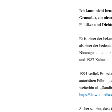
Ich kann nicht beu
Granada), ein nicar
Politiker und Dicht
Er ist einer der bek
als einer der bedeut
Nicaragua durch die
und 1987 Kulturmini
1994 verließ Ernest
autoritären Führungss
weiterhin als „Sandin
https://de.wikipedia
Sicher scheint, dass