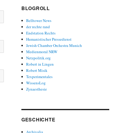
BLOGROLL
Belltower News
der rechte rand
Endstation Rechts
Humanistischer Pressedienst
Jewish Chamber Orchestra Munich
Medienmoral NRW
Netzpolitik.org
Robert in Lingen
Robert Misik
Texperimentales
WissensLog
Zynaesthesie
GESCHICHTE
Archivalia