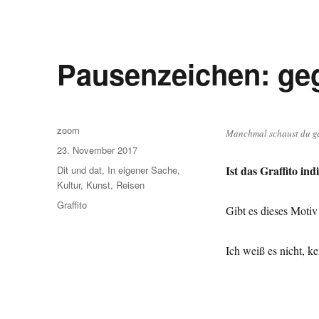
Pausenzeichen: ge
Autor
zoom
Manchmal schaust du ge
Veröffentlicht
23. November 2017
am
Kategorien
Ist das Graffito in
Dit und dat
,
In eigener Sache
,
Kultur
,
Kunst
,
Reisen
Schlagwörter
Graffito
Gibt es dieses Motiv
Ich weiß es nicht, k