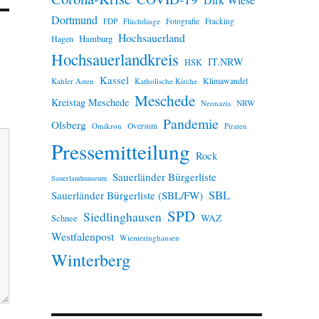
Dirk Wiese
Dortmund
FDP
Flüchtlinge
Fotografie
Fracking
Hochsauerland
Hamburg
Hagen
Hochsauerlandkreis
IT.NRW
HSK
Kassel
Klimawandel
Kahler Asten
Katholische Kirche
Meschede
Kreistag Meschede
Neonazis
NRW
Pandemie
Olsberg
Omikron
Oversum
Piraten
Pressemitteilung
Rock
Sauerländer Bürgerliste
Sauerlandmuseum
SBL
Sauerländer Bürgerliste (SBL/FW)
SPD
Siedlinghausen
WAZ
Schnee
Westfalenpost
Wiemeringhausen
Winterberg