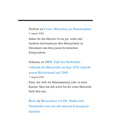
Norbert
zu
Ceuta: Menschen als Katastrophen
5. August 2026
Danke für den Hinweis! Es tut gut, solide und
fundierte Informationen über Hintergründe zu
bekommen statt dem ganzen hysterischem
Rumgeschreie.
Johanna
zu
NRW: Zahl der Sterbefälle
während der Hitzewelle im Juni 2026 erreicht
neuen Höchststand seit 2000
1. August 2026
Einer, der weiß wie Hitzeanpassung geht, ist unser
Kanzler. Merz hat sich sofort bei der ersten Hitzewelle
Ende Juni eine…
Bock
zu
Hitzeschutz vor Ort: Städte und
Gemeinden und wir alle müssen konsequent
handeln