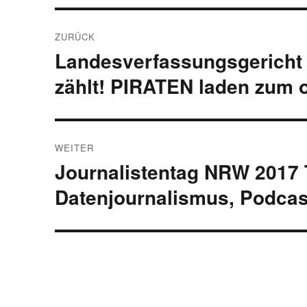
Beitragsnavigation
ZURÜCK
Landesverfassungsgericht 
Vorheriger
Beitrag:
zählt! PIRATEN laden zum o
WEITER
Journalistentag NRW 2017 Te
Nächster
Beitrag:
Datenjournalismus, Podca