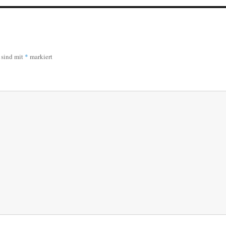
r sind mit
*
markiert