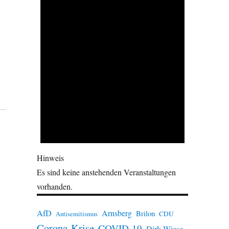
Hinweis
Es sind keine anstehenden Veranstaltungen
vorhanden.
AfD
Arnsberg
Brilon
CDU
Antisemitismus
Corona-Krise
COVID-19