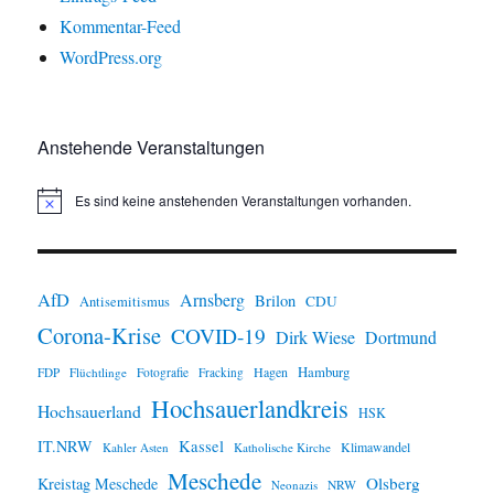
Kommentar-Feed
WordPress.org
Anstehende Veranstaltungen
Es sind keine anstehenden Veranstaltungen vorhanden.
H
i
n
w
e
i
AfD
Arnsberg
Brilon
CDU
Antisemitismus
s
Corona-Krise
COVID-19
Dirk Wiese
Dortmund
Hamburg
Hagen
FDP
Flüchtlinge
Fotografie
Fracking
Hochsauerlandkreis
Hochsauerland
HSK
IT.NRW
Kassel
Klimawandel
Kahler Asten
Katholische Kirche
Meschede
Olsberg
Kreistag Meschede
Neonazis
NRW