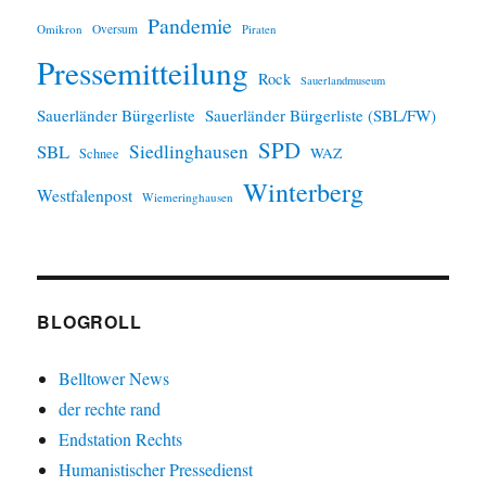
Pandemie
Omikron
Oversum
Piraten
Pressemitteilung
Rock
Sauerlandmuseum
Sauerländer Bürgerliste
Sauerländer Bürgerliste (SBL/FW)
SPD
SBL
Siedlinghausen
WAZ
Schnee
Winterberg
Westfalenpost
Wiemeringhausen
BLOGROLL
Belltower News
der rechte rand
Endstation Rechts
Humanistischer Pressedienst