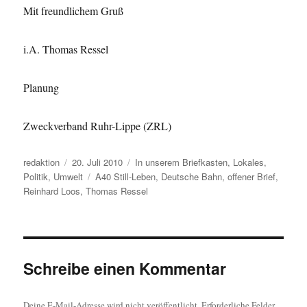
Mit freundlichem Gruß
i.A. Thomas Ressel
Planung
Zweckverband Ruhr-Lippe (ZRL)
Autor
Veröffentlicht
Kategorien
redaktion
20. Juli 2010
In unserem Briefkasten
,
Lokales
,
am
Schlagwörter
Politik
,
Umwelt
A40 Still-Leben
,
Deutsche Bahn
,
offener Brief
,
Reinhard Loos
,
Thomas Ressel
Schreibe einen Kommentar
Deine E-Mail-Adresse wird nicht veröffentlicht.
Erforderliche Felder