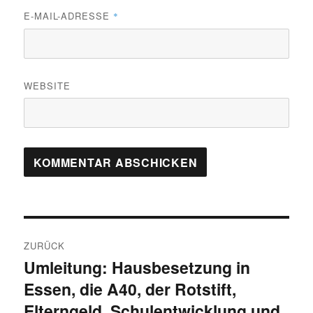
E-MAIL-ADRESSE
*
WEBSITE
Beitragsnavigation
ZURÜCK
Umleitung: Hausbesetzung in
Vorheriger
Essen, die A40, der Rotstift,
Beitrag:
Elterngeld, Schulentwicklung und