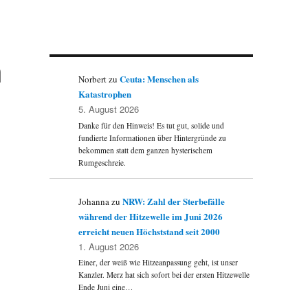
h
Ceuta: Menschen als
Norbert
zu
Katastrophen
5. August 2026
Danke für den Hinweis! Es tut gut, solide und
fundierte Informationen über Hintergründe zu
bekommen statt dem ganzen hysterischem
Rumgeschreie.
NRW: Zahl der Sterbefälle
Johanna
zu
während der Hitzewelle im Juni 2026
erreicht neuen Höchststand seit 2000
1. August 2026
Einer, der weiß wie Hitzeanpassung geht, ist unser
Kanzler. Merz hat sich sofort bei der ersten Hitzewelle
Ende Juni eine…