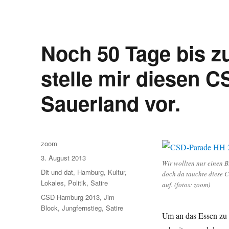
Noch 50 Tage bis z
stelle mir diesen 
Sauerland vor.
Autor
zoom
Veröffentlicht
3. August 2013
Wir wollten nur einen B
am
Kategorien
Dit und dat
,
Hamburg
,
Kultur
,
doch da tauchte diese 
Lokales
,
Politik
,
Satire
auf. (fotos: zoom)
Schlagwörter
CSD Hamburg 2013
,
Jim
Block
,
Jungfernstieg
,
Satire
Um an das Essen zu g