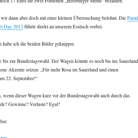
noch 17 Euro für zwei Portionen „Beefburger Menü“ bezahlen.
 wir dann aber doch mit einer kleinen Überraschung belohnt. Die
Para
eet Day 2013
führte direkt an unserem Esstisch vorbei.
 habe ich die beiden Bilder geknippst.
e bis zur Bundestagswahl. Der Wagen könnte es noch bis ins Sauerlan
 neue Akzente setzen: „Für mehr Rosa im Sauerland und einen
am 22. September!“
, wenn dieser Wagen kurz vor der Bundestagswahl auch durch das
rde? Gewinne? Verluste? Egal?
bst: