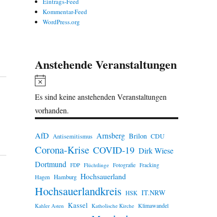
Eintrags-Feed
Kommentar-Feed
WordPress.org
Anstehende Veranstaltungen
H
i
Es sind keine anstehenden Veranstaltungen
n
vorhanden.
w
e
AfD
Arnsberg
Brilon
CDU
Antisemitismus
Corona-Krise
i
COVID-19
Dirk Wiese
s
Dortmund
FDP
Flüchtlinge
Fotografie
Fracking
Hochsauerland
Hamburg
Hagen
Hochsauerlandkreis
IT.NRW
HSK
Kassel
Klimawandel
Kahler Asten
Katholische Kirche