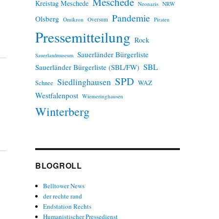
Meschede
Kreistag Meschede
Neonazis
NRW
Pandemie
Olsberg
Omikron
Oversum
Piraten
Pressemitteilung
Rock
Sauerländer Bürgerliste
Sauerlandmuseum
SBL
Sauerländer Bürgerliste (SBL/FW)
SPD
Siedlinghausen
WAZ
Schnee
Westfalenpost
Wiemeringhausen
Winterberg
BLOGROLL
Belltower News
der rechte rand
Endstation Rechts
Humanistischer Pressedienst