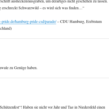
chrift aushecken/ausgraben, um derartiges nicht geschehen zu lassen.
g erschreckt Schwarzwild – es wird sich was finden…“
-pride.de/hamburg-pride-csd/parade/
– CDU Hamburg, Erzbistum
schland)
Schwule zu Genüge haben.
hützenfest“! Haben sie nicht vor Jahr und Tag in Niedersfeld einen