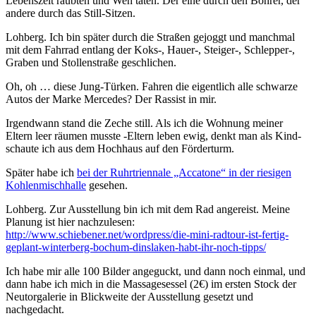
Lebenszeit raubten und Weh taten. Der eine durch den Bohrer, der
andere durch das Still-Sitzen.
Lohberg. Ich bin später durch die Straßen gejoggt und manchmal
mit dem Fahrrad entlang der Koks-, Hauer-, Steiger-, Schlepper-,
Graben und Stollenstraße geschlichen.
Oh, oh … diese Jung-Türken. Fahren die eigentlich alle schwarze
Autos der Marke Mercedes? Der Rassist in mir.
Irgendwann stand die Zeche still. Als ich die Wohnung meiner
Eltern leer räumen musste -Eltern leben ewig, denkt man als Kind-
schaute ich aus dem Hochhaus auf den Förderturm.
Später habe ich
bei der Ruhrtriennale „Accatone“ in der riesigen
Kohlenmischhalle
gesehen.
Lohberg. Zur Ausstellung bin ich mit dem Rad angereist. Meine
Planung ist hier nachzulesen:
http://www.schiebener.net/wordpress/die-mini-radtour-ist-fertig-
geplant-winterberg-bochum-dinslaken-habt-ihr-noch-tipps/
Ich habe mir alle 100 Bilder angeguckt, und dann noch einmal, und
dann habe ich mich in die Massagesessel (2€) im ersten Stock der
Neutorgalerie in Blickweite der Ausstellung gesetzt und
nachgedacht.