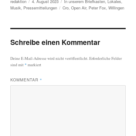
Autor
Veröffentlicht
Kategorien
redaktion
4. August 2023
In unserem Briefkasten
,
Lokales
,
am
Schlagwörter
Musik
,
Pressemitteilungen
Cro
,
Open Air
,
Peter Fox
,
Willingen
Schreibe einen Kommentar
Deine E-Mail-Adresse wird nicht veröffentlicht.
Erforderliche Felder
sind mit
*
markiert
KOMMENTAR
*