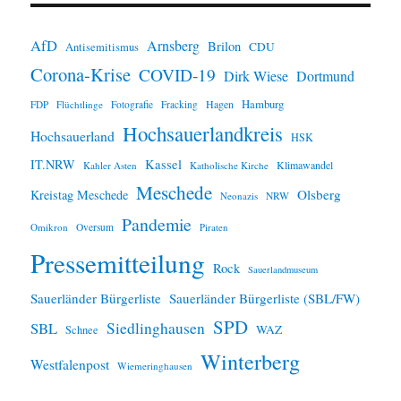
AfD
Arnsberg
Brilon
CDU
Antisemitismus
Corona-Krise
COVID-19
Dirk Wiese
Dortmund
Hamburg
Hagen
FDP
Flüchtlinge
Fotografie
Fracking
Hochsauerlandkreis
Hochsauerland
HSK
IT.NRW
Kassel
Klimawandel
Kahler Asten
Katholische Kirche
Meschede
Olsberg
Kreistag Meschede
Neonazis
NRW
Pandemie
Omikron
Oversum
Piraten
Pressemitteilung
Rock
Sauerlandmuseum
Sauerländer Bürgerliste
Sauerländer Bürgerliste (SBL/FW)
SPD
SBL
Siedlinghausen
WAZ
Schnee
Winterberg
Westfalenpost
Wiemeringhausen