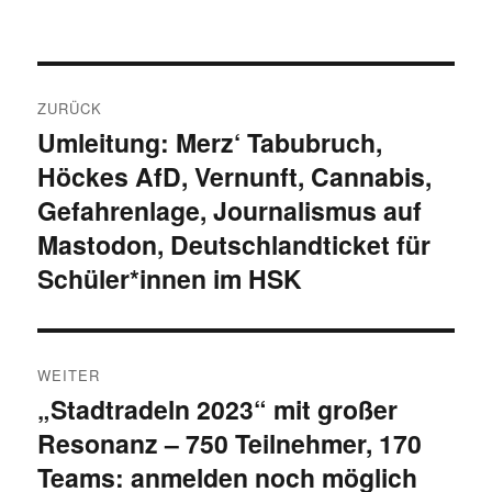
Beitragsnavigation
ZURÜCK
Umleitung: Merz‘ Tabubruch,
Vorheriger
Höckes AfD, Vernunft, Cannabis,
Beitrag:
Gefahrenlage, Journalismus auf
Mastodon, Deutschlandticket für
Schüler*innen im HSK
WEITER
„Stadtradeln 2023“ mit großer
Nächster
Resonanz – 750 Teilnehmer, 170
Beitrag:
Teams: anmelden noch möglich