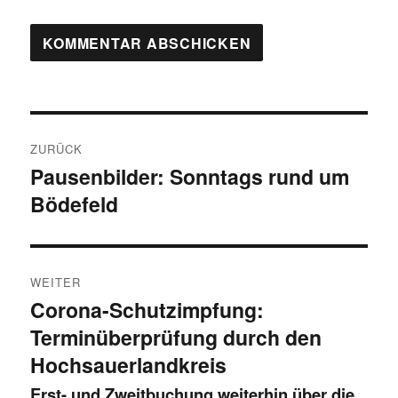
Beitragsnavigation
ZURÜCK
Pausenbilder: Sonntags rund um
Vorheriger
Bödefeld
Beitrag:
WEITER
Corona-Schutzimpfung:
Nächster
Terminüberprüfung durch den
Beitrag:
Hochsauerlandkreis
Erst- und Zweitbuchung weiterhin über die