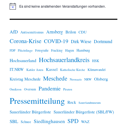
Es sind keine anstehenden Veranstaltungen vorhanden.
H
i
n
w
e
i
AfD
Arnsberg
Brilon
CDU
Antisemitismus
s
Corona-Krise
COVID-19
Dirk Wiese
Dortmund
Hamburg
Hagen
FDP
Flüchtlinge
Fotografie
Fracking
Hochsauerlandkreis
Hochsauerland
HSK
IT.NRW
Kassel
Klimawandel
Kahler Asten
Katholische Kirche
Meschede
Olsberg
Kreistag Meschede
Neonazis
NRW
Pandemie
Omikron
Oversum
Piraten
Pressemitteilung
Rock
Sauerlandmuseum
Sauerländer Bürgerliste
Sauerländer Bürgerliste (SBL/FW)
SPD
SBL
Siedlinghausen
WAZ
Schnee