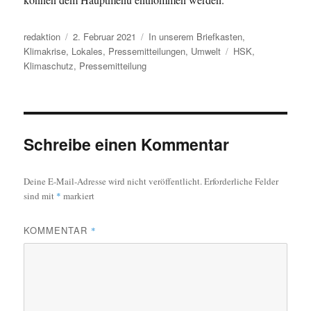
Autor
Veröffentlicht
Kategorien
redaktion
2. Februar 2021
In unserem Briefkasten
,
am
Schlagwörter
Klimakrise
,
Lokales
,
Pressemitteilungen
,
Umwelt
HSK
,
Klimaschutz
,
Pressemitteilung
Schreibe einen Kommentar
Deine E-Mail-Adresse wird nicht veröffentlicht.
Erforderliche Felder
sind mit
*
markiert
KOMMENTAR
*