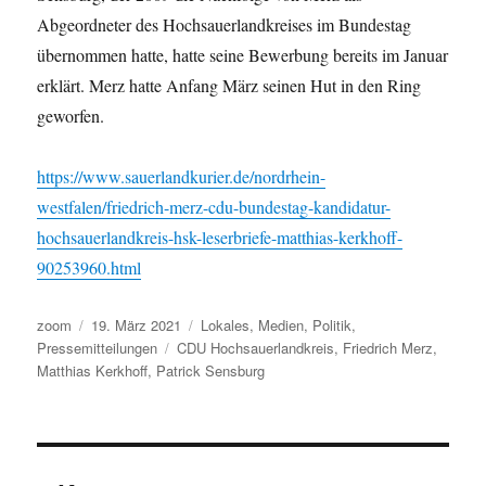
Abgeordneter des Hochsauerlandkreises im Bundestag
übernommen hatte, hatte seine Bewerbung bereits im Januar
erklärt. Merz hatte Anfang März seinen Hut in den Ring
geworfen.
https://www.sauerlandkurier.de/nordrhein-
westfalen/friedrich-merz-cdu-bundestag-kandidatur-
hochsauerlandkreis-hsk-leserbriefe-matthias-kerkhoff-
90253960.html
Autor
Veröffentlicht
Kategorien
zoom
19. März 2021
Lokales
,
Medien
,
Politik
,
am
Schlagwörter
Pressemitteilungen
CDU Hochsauerlandkreis
,
Friedrich Merz
,
Matthias Kerkhoff
,
Patrick Sensburg