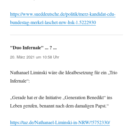
https://www.sueddeutsche.de/politik/merz-kandidat-cdu-
bundestag-merkel-laschet-nrw-hsk-1.5222930
"Duo Infernale" ... ? ...
sagt:
20. März 2021 um 10:58 Uhr
Nathanael Liminski wäre die Idealbesetzung für ein „Trio
Infernale“:
„Gerade hat er die Initiative „Generation Benedikt“ ins
Leben gerufen, benannt nach dem damaligen Papst.“
https://taz.de/Nathanael-Liminski-in-NRW/!5752330/