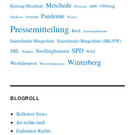
Meschede
Olsberg
Kreistag Meschede
Neonazis
NRW
Pandemie
Omikron
Oversum
Piraten
Pressemitteilung
Rock
Sauerlandmuseum
Sauerländer Bürgerliste
Sauerländer Bürgerliste (SBL/FW)
SPD
SBL
Siedlinghausen
WAZ
Schnee
Winterberg
Westfalenpost
Wiemeringhausen
BLOGROLL
Belltower News
der rechte rand
Endstation Rechts