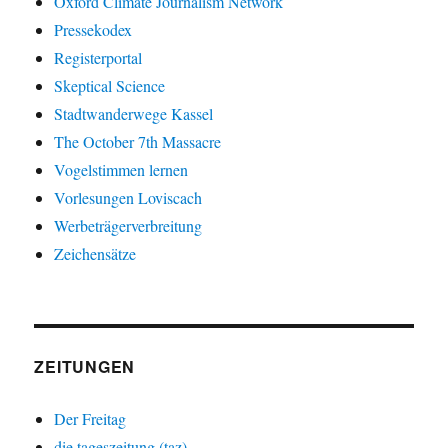
Oxford Climate Journalism Network
Pressekodex
Registerportal
Skeptical Science
Stadtwanderwege Kassel
The October 7th Massacre
Vogelstimmen lernen
Vorlesungen Loviscach
Werbeträgerverbreitung
Zeichensätze
ZEITUNGEN
Der Freitag
die tageszeitung (taz)