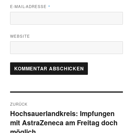
E-MAIL-ADRESSE
*
WEBSITE
Beitragsnavigation
ZURÜCK
Hochsauerlandkreis: Impfungen
Vorheriger
mit AstraZeneca am Freitag doch
Beitrag:
möglich