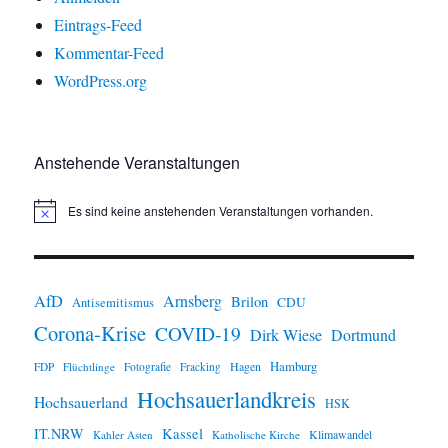
Eintrags-Feed
Kommentar-Feed
WordPress.org
Anstehende Veranstaltungen
Es sind keine anstehenden Veranstaltungen vorhanden.
H
i
n
w
e
i
AfD
Arnsberg
Brilon
CDU
Antisemitismus
s
Corona-Krise
COVID-19
Dirk Wiese
Dortmund
Hamburg
Hagen
FDP
Flüchtlinge
Fotografie
Fracking
Hochsauerlandkreis
Hochsauerland
HSK
IT.NRW
Kassel
Klimawandel
Kahler Asten
Katholische Kirche