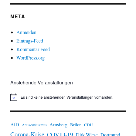
META
Anmelden
Eintrags-Feed
Kommentar-Feed
WordPress.org
Anstehende Veranstaltungen
Es sind keine anstehenden Veranstaltungen vorhanden.
H
i
n
w
e
i
AfD
Arnsberg
Brilon
CDU
Antisemitismus
s
Corona-Krise
COVID-19
Dirk Wiese
Dortmund