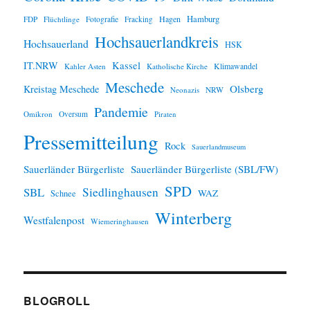
Hamburg
Hagen
FDP
Flüchtlinge
Fotografie
Fracking
Hochsauerlandkreis
Hochsauerland
HSK
IT.NRW
Kassel
Klimawandel
Kahler Asten
Katholische Kirche
Meschede
Olsberg
Kreistag Meschede
Neonazis
NRW
Pandemie
Omikron
Oversum
Piraten
Pressemitteilung
Rock
Sauerlandmuseum
Sauerländer Bürgerliste
Sauerländer Bürgerliste (SBL/FW)
SPD
SBL
Siedlinghausen
WAZ
Schnee
Winterberg
Westfalenpost
Wiemeringhausen
BLOGROLL