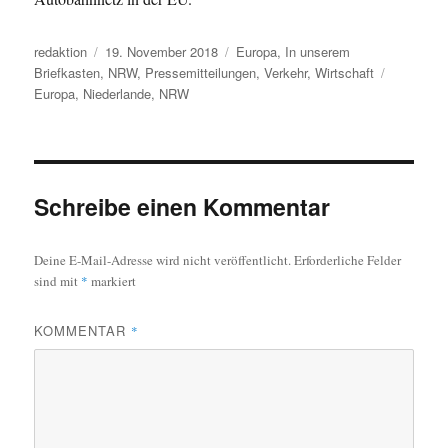
Autor
Veröffentlicht
Kategorien
redaktion
19. November 2018
Europa
,
In unserem
am
Schlagwör
Briefkasten
,
NRW
,
Pressemitteilungen
,
Verkehr
,
Wirtschaft
Europa
,
Niederlande
,
NRW
Schreibe einen Kommentar
Deine E-Mail-Adresse wird nicht veröffentlicht.
Erforderliche Felder
sind mit
*
markiert
KOMMENTAR
*