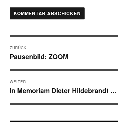
Beitragsnavigation
ZURÜCK
Pausenbild: ZOOM
Vorheriger
Beitrag:
WEITER
In Memoriam Dieter Hildebrandt …
Nächster
Beitrag: