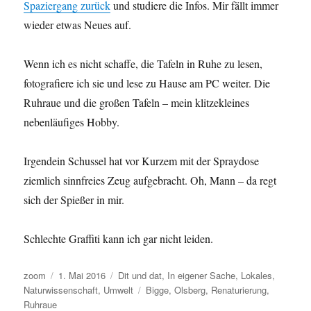
Spaziergang zurück
und studiere die Infos. Mir fällt immer
wieder etwas Neues auf.
Wenn ich es nicht schaffe, die Tafeln in Ruhe zu lesen,
fotografiere ich sie und lese zu Hause am PC weiter. Die
Ruhraue und die großen Tafeln – mein klitzekleines
nebenläufiges Hobby.
Irgendein Schussel hat vor Kurzem mit der Spraydose
ziemlich sinnfreies Zeug aufgebracht. Oh, Mann – da regt
sich der Spießer in mir.
Schlechte Graffiti kann ich gar nicht leiden.
Autor
Veröffentlicht
Kategorien
zoom
1. Mai 2016
Dit und dat
,
In eigener Sache
,
Lokales
,
am
Schlagwörter
Naturwissenschaft
,
Umwelt
Bigge
,
Olsberg
,
Renaturierung
,
Ruhraue