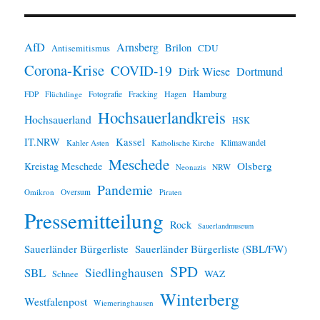
n
w
e
i
AfD
Arnsberg
Brilon
CDU
Antisemitismus
s
Corona-Krise
COVID-19
Dirk Wiese
Dortmund
Hamburg
Hagen
FDP
Flüchtlinge
Fotografie
Fracking
Hochsauerlandkreis
Hochsauerland
HSK
IT.NRW
Kassel
Klimawandel
Kahler Asten
Katholische Kirche
Meschede
Olsberg
Kreistag Meschede
Neonazis
NRW
Pandemie
Omikron
Oversum
Piraten
Pressemitteilung
Rock
Sauerlandmuseum
Sauerländer Bürgerliste
Sauerländer Bürgerliste (SBL/FW)
SPD
SBL
Siedlinghausen
WAZ
Schnee
Winterberg
Westfalenpost
Wiemeringhausen