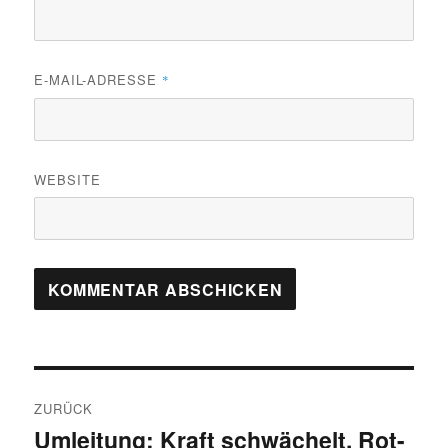
E-MAIL-ADRESSE
*
WEBSITE
Beitragsnavigation
ZURÜCK
Umleitung: Kraft schwächelt, Rot-
Vorheriger