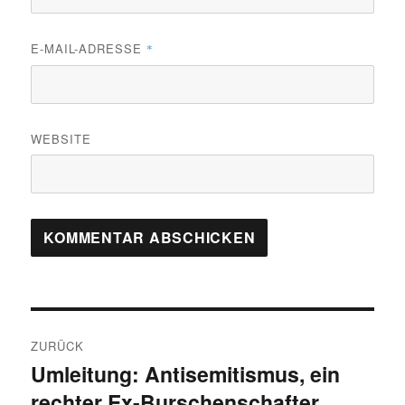
E-MAIL-ADRESSE
*
WEBSITE
Beitragsnavigation
ZURÜCK
Umleitung: Antisemitismus, ein
Vorheriger
rechter Ex-Burschenschafter,
Beitrag: