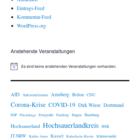
Eintrags-Feed
Kommentar-Feed
WordPress.org
Anstehende Veranstaltungen
Es sind keine anstehenden Veranstaltungen vorhanden.
H
i
n
w
e
i
AfD
Arnsberg
Brilon
CDU
Antisemitismus
s
Corona-Krise
COVID-19
Dirk Wiese
Dortmund
Hamburg
Hagen
FDP
Flüchtlinge
Fotografie
Fracking
Hochsauerlandkreis
Hochsauerland
HSK
IT.NRW
Kassel
Klimawandel
Kahler Asten
Katholische Kirche