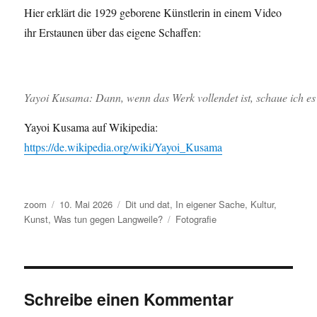
Hier erklärt die 1929 geborene Künstlerin in einem Video
ihr Erstaunen über das eigene Schaffen:
Yayoi Kusama: Dann, wenn das Werk vollendet ist, schaue ich es 
Yayoi Kusama auf Wikipedia:
https://de.wikipedia.org/wiki/Yayoi_Kusama
Autor
Veröffentlicht
Kategorien
zoom
10. Mai 2026
Dit und dat
,
In eigener Sache
,
Kultur
,
am
Schlagwörter
Kunst
,
Was tun gegen Langweile?
Fotografie
Schreibe einen Kommentar