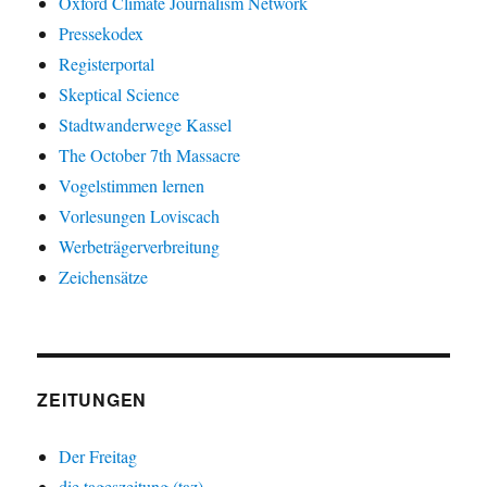
Oxford Climate Journalism Network
Pressekodex
Registerportal
Skeptical Science
Stadtwanderwege Kassel
The October 7th Massacre
Vogelstimmen lernen
Vorlesungen Loviscach
Werbeträgerverbreitung
Zeichensätze
ZEITUNGEN
Der Freitag
die tageszeitung (taz)