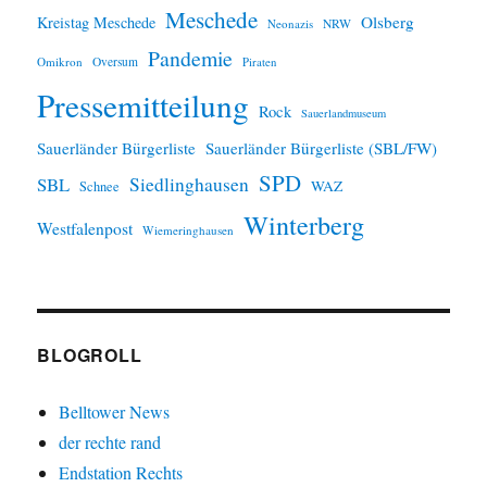
Meschede
Olsberg
Kreistag Meschede
Neonazis
NRW
Pandemie
Omikron
Oversum
Piraten
Pressemitteilung
Rock
Sauerlandmuseum
Sauerländer Bürgerliste
Sauerländer Bürgerliste (SBL/FW)
SPD
SBL
Siedlinghausen
WAZ
Schnee
Winterberg
Westfalenpost
Wiemeringhausen
BLOGROLL
Belltower News
der rechte rand
Endstation Rechts