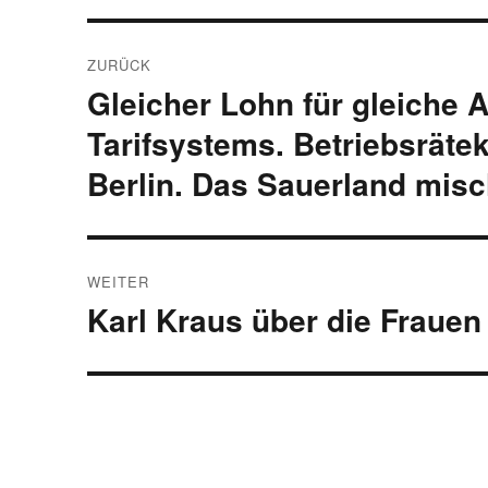
Beitragsnavigation
ZURÜCK
Gleicher Lohn für gleiche A
Vorheriger
Beitrag:
Tarifsystems. Betriebsräte
Berlin. Das Sauerland misc
WEITER
Karl Kraus über die Frauen
Nächster
Beitrag: