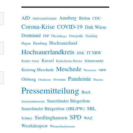
n
w
e
AfD
Arnsberg
Brilon
i
CDU
Antisemitismus
s
Corona-Krise
COVID-19
Dirk Wiese
Dortmund
FDP
Flüchtlinge
Fotografie
Fracking
Hochsauerland
Hamburg
Hagen
Hochsauerlandkreis
IT.NRW
HSK
Kassel
Klimawandel
Kahler Asten
Katholische Kirche
Meschede
Kreistag Meschede
Neonazis
NRW
Pandemie
Olsberg
Omikron
Oversum
Piraten
Pressemitteilung
Rock
Sauerländer Bürgerliste
Sauerlandmuseum
SBL
Sauerländer Bürgerliste (SBL/FW)
SPD
Siedlinghausen
WAZ
Schnee
Westfalenpost
Wiemeringhausen