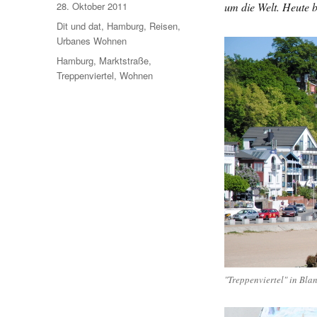
Veröffentlicht
28. Oktober 2011
um die Welt. Heute 
am
Kategorien
Dit und dat
,
Hamburg
,
Reisen
,
Urbanes Wohnen
Schlagwörter
Hamburg
,
Marktstraße
,
Treppenviertel
,
Wohnen
"Treppenviertel" in Blan