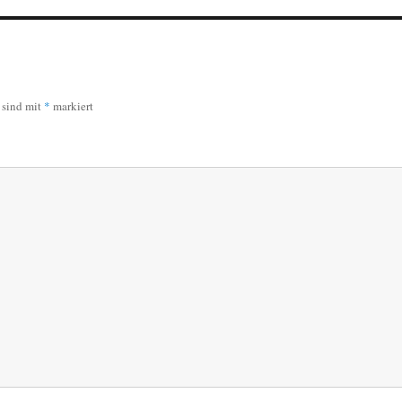
r sind mit
*
markiert