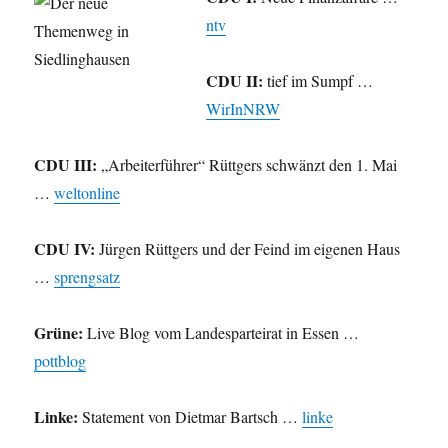
ntv
CDU II:
tief im Sumpf …
WirInNRW
CDU III:
„Arbeiterführer“ Rüttgers schwänzt den 1. Mai
…
weltonline
CDU IV:
Jürgen Rüttgers und der Feind im eigenen Haus
…
sprengsatz
Grüne:
Live Blog vom Landesparteirat in Essen …
pottblog
Linke:
Statement von Dietmar Bartsch …
linke