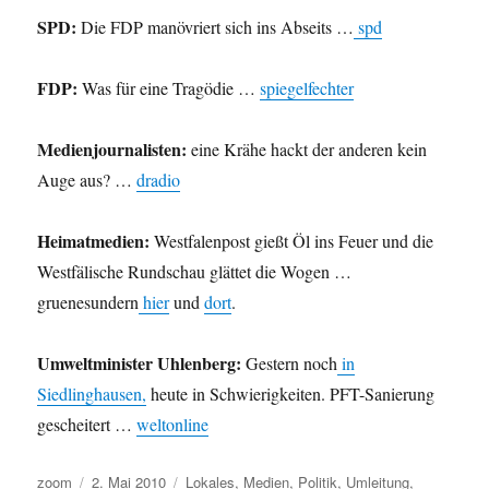
SPD:
Die FDP manövriert sich ins Abseits …
spd
FDP:
Was für eine Tragödie …
spiegelfechter
Medienjournalisten:
eine Krähe hackt der anderen kein
Auge aus? …
dradio
Heimatmedien:
Westfalenpost gießt Öl ins Feuer und die
Westfälische Rundschau glättet die Wogen …
gruenesundern
hier
und
dort
.
Umweltminister Uhlenberg:
Gestern noch
in
Siedlinghausen,
heute in Schwierigkeiten. PFT-Sanierung
gescheitert …
weltonline
Autor
Veröffentlicht
Kategorien
zoom
2. Mai 2010
Lokales
,
Medien
,
Politik
,
Umleitung
,