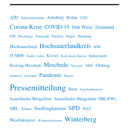
n
w
e
i
AfD
Arnsberg
Brilon
CDU
Antisemitismus
s
Corona-Krise
COVID-19
Dirk Wiese
Dortmund
Hamburg
Hagen
FDP
Flüchtlinge
Fotografie
Fracking
Hochsauerlandkreis
Hochsauerland
HSK
IT.NRW
Kassel
Klimawandel
Kahler Asten
Katholische Kirche
Meschede
Olsberg
Kreistag Meschede
Neonazis
NRW
Pandemie
Omikron
Oversum
Piraten
Pressemitteilung
Rock
Sauerlandmuseum
Sauerländer Bürgerliste
Sauerländer Bürgerliste (SBL/FW)
SPD
SBL
Siedlinghausen
WAZ
Schnee
Winterberg
Westfalenpost
Wiemeringhausen