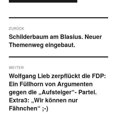
Beitragsnavigation
ZURÜCK
Schilderbaum am Blasius. Neuer
Vorheriger
Themenweg eingebaut.
Beitrag:
WEITER
Wolfgang Lieb zerpflückt die FDP:
Nächster
Ein Füllhorn von Argumenten
Beitrag:
gegen die „Aufsteiger“- Partei.
Extra3: „Wir können nur
Fähnchen“ ;-)