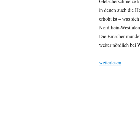
Gletscherschmelze ka
in denen auch die H
erhöht ist – was sic
Nordrhein-Westfalen
Die Emscher mündet 
weiter nördlich bei W
„Gletscher-Schmelze
weiterlesen