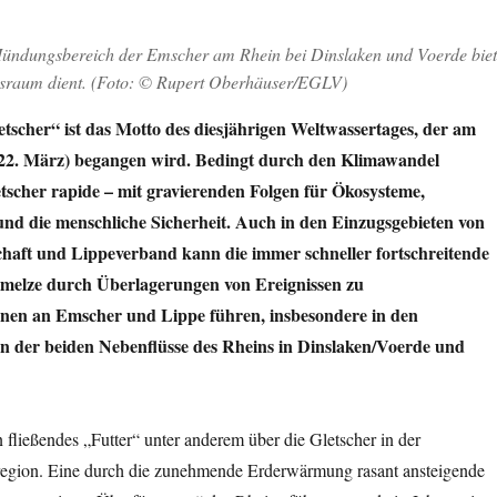
ündungsbereich der Emscher am Rhein bei Dinslaken und Voerde biete
nsraum dient. (Foto: © Rupert Oberhäuser/EGLV)
etscher“ ist das Motto des diesjährigen Weltwassertages, der am
(22. März) begangen wird. Bedingt durch den Klimawandel
tscher rapide – mit gravierenden Folgen für Ökosysteme,
nd die menschliche Sicherheit. Auch in den Einzugsgebieten von
aft und Lippeverband kann die immer schneller fortschreitende
hmelze durch Überlagerungen von Ereignissen zu
nen an Emscher und Lippe führen, insbesondere in den
 der beiden Nebenflüsse des Rheins in Dinslaken/Voerde und
n fließendes „Futter“ unter anderem über die Gletscher in der
egion. Eine durch die zunehmende Erderwärmung rasant ansteigende