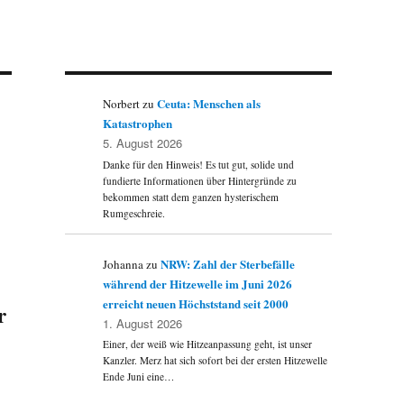
Ceuta: Menschen als
Norbert
zu
Katastrophen
5. August 2026
Danke für den Hinweis! Es tut gut, solide und
fundierte Informationen über Hintergründe zu
bekommen statt dem ganzen hysterischem
Rumgeschreie.
NRW: Zahl der Sterbefälle
Johanna
zu
während der Hitzewelle im Juni 2026
erreicht neuen Höchststand seit 2000
r
1. August 2026
Einer, der weiß wie Hitzeanpassung geht, ist unser
Kanzler. Merz hat sich sofort bei der ersten Hitzewelle
Ende Juni eine…