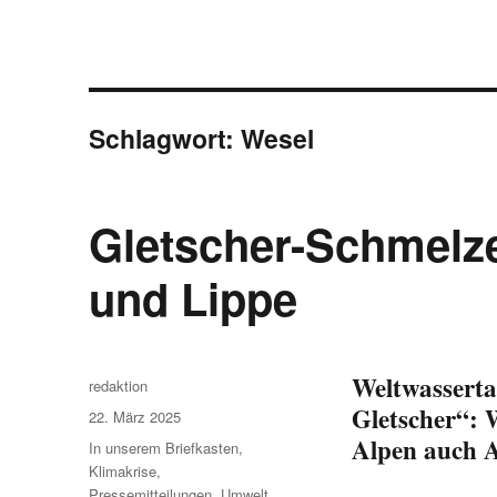
Schlagwort:
Wesel
Gletscher-Schmelze
und Lippe
Weltwasserta
Autor
redaktion
Gletscher“: 
Veröffentlicht
22. März 2025
am
Alpen auch 
Kategorien
In unserem Briefkasten
,
Klimakrise
,
Pressemitteilungen
,
Umwelt