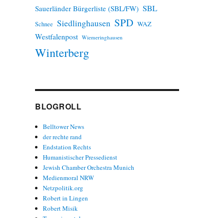
SBL
Sauerländer Bürgerliste (SBL/FW)
SPD
Siedlinghausen
WAZ
Schnee
Westfalenpost
Wiemeringhausen
Winterberg
BLOGROLL
Belltower News
der rechte rand
Endstation Rechts
Humanistischer Pressedienst
Jewish Chamber Orchestra Munich
Medienmoral NRW
Netzpolitik.org
Robert in Lingen
Robert Misik