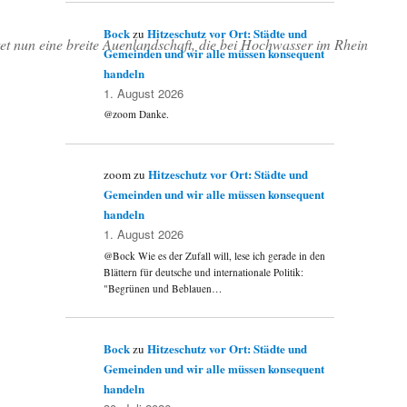
Bock
Hitzeschutz vor Ort: Städte und
zu
t nun eine breite Auenlandschaft, die bei Hochwasser im Rhein
Gemeinden und wir alle müssen konsequent
handeln
1. August 2026
@zoom Danke.
Hitzeschutz vor Ort: Städte und
zoom
zu
Gemeinden und wir alle müssen konsequent
handeln
1. August 2026
@Bock Wie es der Zufall will, lese ich gerade in den
Blättern für deutsche und internationale Politik:
"Begrünen und Beblauen…
Bock
Hitzeschutz vor Ort: Städte und
zu
Gemeinden und wir alle müssen konsequent
handeln