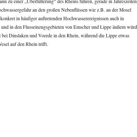
nn zu einer „Überfütterung“ des Rheins führen, gerade in Jahreszeiten
ochwassergefahr an den großen Nebenflüssen wie z.B. an der Mosel
h konkret in häufiger auftretenden Hochwasserereignissen auch in
 und in den Flusseinzugsgebieten von Emscher und Lippe äußern würd
bei Dinslaken und Voerde in den Rhein, während die Lippe etwas
esel auf den Rhein trifft.
 betrifft auch Emscher und Lippe“