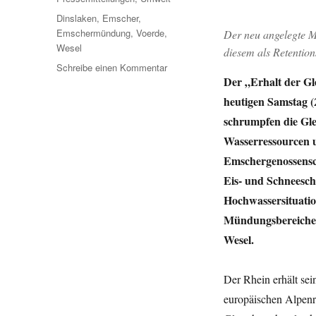
Schlagwörter
Dinslaken
,
Emscher
,
Emschermündung
,
Voerde
,
Der neu angelegte M
Wesel
diesem als Retentio
zu
Schreibe einen Kommentar
Der „Erhalt der Gl
Gletscher-
Schmelze
heutigen Samstag 
betrifft
schrumpfen die Gle
auch
Wasserressourcen u
Emscher
und
Emschergenossensch
Lippe
Eis- und Schneesc
Hochwassersituatio
Mündungsbereichen
Wesel.
Der Rhein erhält sei
europäischen Alpenr