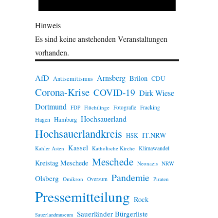
Hinweis
Es sind keine anstehenden Veranstaltungen
vorhanden.
AfD
Arnsberg
Brilon
CDU
Antisemitismus
Corona-Krise
COVID-19
Dirk Wiese
Dortmund
FDP
Flüchtlinge
Fotografie
Fracking
Hochsauerland
Hamburg
Hagen
Hochsauerlandkreis
IT.NRW
HSK
Kassel
Klimawandel
Kahler Asten
Katholische Kirche
Meschede
Kreistag Meschede
Neonazis
NRW
Pandemie
Olsberg
Omikron
Oversum
Piraten
Pressemitteilung
Rock
Sauerländer Bürgerliste
Sauerlandmuseum