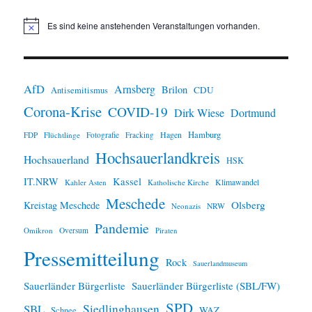
Es sind keine anstehenden Veranstaltungen vorhanden.
H
i
n
w
e
i
AfD
Arnsberg
Brilon
CDU
Antisemitismus
s
Corona-Krise
COVID-19
Dirk Wiese
Dortmund
Hamburg
Hagen
FDP
Flüchtlinge
Fotografie
Fracking
Hochsauerlandkreis
Hochsauerland
HSK
IT.NRW
Kassel
Klimawandel
Kahler Asten
Katholische Kirche
Meschede
Olsberg
Kreistag Meschede
Neonazis
NRW
Pandemie
Omikron
Oversum
Piraten
Pressemitteilung
Rock
Sauerlandmuseum
Sauerländer Bürgerliste
Sauerländer Bürgerliste (SBL/FW)
SPD
SBL
Siedlinghausen
WAZ
Schnee