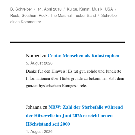
Autor
Veröffentlicht
Kategorien
Schlagwö
B. Schreiber
14. April 2018
Kultur
,
Kunst
,
Musik
,
USA
am
Rock
,
Southern Rock
,
The Marshall Tucker Band
Schreibe
zu
einen Kommentar
April
1973:
The
Marshall
Tucker
Ceuta: Menschen als Katastrophen
Norbert
zu
Band
5. August 2026
veröffentlicht
Danke für den Hinweis! Es tut gut, solide und fundierte
Debüt-
LP
Informationen über Hintergründe zu bekommen statt dem
ganzen hysterischem Rumgeschreie.
NRW: Zahl der Sterbefälle während
Johanna
zu
der Hitzewelle im Juni 2026 erreicht neuen
Höchststand seit 2000
1. August 2026