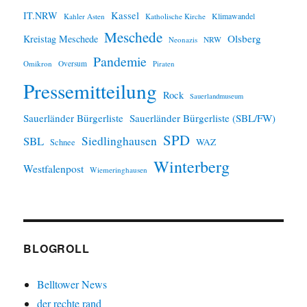
IT.NRW
Kassel
Klimawandel
Kahler Asten
Katholische Kirche
Meschede
Olsberg
Kreistag Meschede
Neonazis
NRW
Pandemie
Omikron
Oversum
Piraten
Pressemitteilung
Rock
Sauerlandmuseum
Sauerländer Bürgerliste
Sauerländer Bürgerliste (SBL/FW)
SPD
SBL
Siedlinghausen
WAZ
Schnee
Winterberg
Westfalenpost
Wiemeringhausen
BLOGROLL
Belltower News
der rechte rand