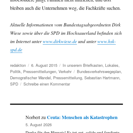
bleiben auch die Unternehmen weg, die Fachkräfte suchen.
Aktuelle Informationen vom Bundestagsabgeordneten Dirk
Wiese sowie über die SPD im Hochsauerland befinden sich
im Internet unter
www.dirkwiese.de
und unter
www.hsk-
spd.de
Autor
Veröffentlicht
Kategorien
redaktion
6. August 2015
In unserem Briefkasten
,
Lokales
,
am
Schlagwörter
Politik
,
Pressemitteilungen
,
Verkehr
Bundesverkehrswegeplan
,
Demografischer Wandel
,
Pressemitteilung
,
Sebastian Hartmann
,
zu
SPD
Schreibe einen Kommentar
Pressemitteilung
der
SPD:
Was
bringt
Ceuta: Menschen als Katastrophen
Norbert
zu
der
5. August 2026
neue
Danke für den Hinweis! Es tut gut, solide und fundierte