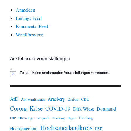
Anmelden
Eintrags-Feed
Kommentar-Feed
WordPress.org
Anstehende Veranstaltungen
Es sind keine anstehenden Veranstaltungen vorhanden.
H
i
n
w
e
i
AfD
Arnsberg
Brilon
CDU
Antisemitismus
s
Corona-Krise
COVID-19
Dirk Wiese
Dortmund
Hamburg
Hagen
FDP
Flüchtlinge
Fotografie
Fracking
Hochsauerlandkreis
Hochsauerland
HSK