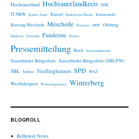
Hochsauerlandkreis
Hochsauerland
HSK
IT.NRW
Kassel
Klimawandel
Kahler Asten
Katholische Kirche
Meschede
Olsberg
Kreistag Meschede
Neonazis
NRW
Pandemie
Omikron
Oversum
Piraten
Pressemitteilung
Rock
Sauerlandmuseum
Sauerländer Bürgerliste
Sauerländer Bürgerliste (SBL/FW)
SPD
SBL
Siedlinghausen
WAZ
Schnee
Winterberg
Westfalenpost
Wiemeringhausen
BLOGROLL
Belltower News