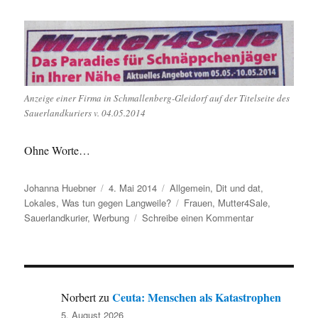
Anzeige einer Firma in Schmallenberg-Gleidorf auf der Titelseite des
Sauerlandkuriers v. 04.05.2014
Ohne Worte…
Autor
Veröffentlicht
Kategorien
Johanna Huebner
4. Mai 2014
Allgemein
,
Dit und dat
,
am
Schlagwörter
Lokales
,
Was tun gegen Langweile?
Frauen
,
Mutter4Sale
,
zu
Sauerlandkurier
,
Werbung
Schreibe einen Kommentar
Fundstück:
die
Mutter
und
das
Ceuta: Menschen als Katastrophen
Norbert
zu
Sauerland
5. August 2026