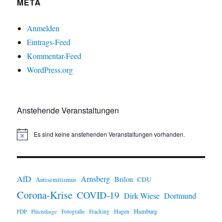
META
Anmelden
Eintrags-Feed
Kommentar-Feed
WordPress.org
Anstehende Veranstaltungen
Es sind keine anstehenden Veranstaltungen vorhanden.
H
i
n
w
e
i
AfD
Arnsberg
Brilon
CDU
Antisemitismus
s
Corona-Krise
COVID-19
Dirk Wiese
Dortmund
Hamburg
Hagen
FDP
Flüchtlinge
Fotografie
Fracking