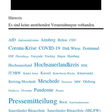
Hinweis
Es sind keine anstehenden Veranstaltungen vorhanden.
AfD
Arnsberg
Brilon
CDU
Antisemitismus
Corona-Krise
COVID-19
Dirk Wiese
Dortmund
Hamburg
Hagen
FDP
Flüchtlinge
Fotografie
Fracking
Hochsauerlandkreis
Hochsauerland
HSK
IT.NRW
Kassel
Klimawandel
Kahler Asten
Katholische Kirche
Meschede
Olsberg
Kreistag Meschede
Neonazis
NRW
Pandemie
Omikron
Oversum
Piraten
Pressemitteilung
Rock
Sauerlandmuseum
Sauerländer Bürgerliste
Sauerländer Bürgerliste (SBL/FW)