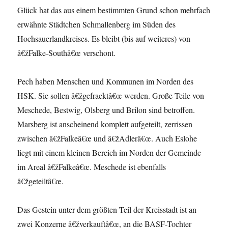
Glück hat das aus einem bestimmten Grund schon mehrfach
erwähnte Städtchen Schmallenberg im Süden des
Hochsauerlandkreises. Es bleibt (bis auf weiteres) von
â€žFalke-Southâ€œ verschont.
Pech haben Menschen und Kommunen im Norden des
HSK. Sie sollen â€žgefracktâ€œ werden. Große Teile von
Meschede, Bestwig, Olsberg und Brilon sind betroffen.
Marsberg ist anscheinend komplett aufgeteilt, zerrissen
zwischen â€žFalkeâ€œ und â€žAdlerâ€œ. Auch Eslohe
liegt mit einem kleinen Bereich im Norden der Gemeinde
im Areal â€žFalkeâ€œ. Meschede ist ebenfalls
â€žgeteiltâ€œ.
Das Gestein unter dem größten Teil der Kreisstadt ist an
zwei Konzerne â€žverkauftâ€œ, an die BASF-Tochter