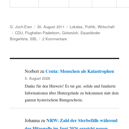
Autor
Veröffentlicht
Kategorien
G. Joch-Eren
30. August 2011
Lokales
,
Politik
,
Wirtschaft
Schlagwörter
am
CDU
,
Flughafen Paderborn
,
Gütersloh
,
Sauerländer
zu
Bürgerliste
,
SBL
2 Kommentare
Flughafen
Paderborn-
Lippstadt
–
CDU
Ceuta: Menschen als Katastrophen
Norbert
zu
im
5. August 2026
Kreis
Danke für den Hinweis! Es tut gut, solide und fundierte
Gütersloh
sieht
Informationen über Hintergründe zu bekommen statt dem
Beteiligung
ganzen hysterischem Rumgeschreie.
des
Kreises
kritisch
NRW: Zahl der Sterbefälle während
Johanna
zu
der Hitzewelle im Juni 2026 erreicht neuen