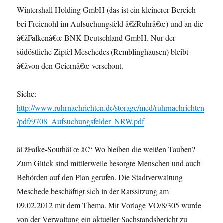
Wintershall Holding GmbH (das ist ein kleinerer Bereich
bei Freienohl im Aufsuchungsfeld â€žRuhrâ€œ) und an die
â€žFalkenâ€œ BNK Deutschland GmbH. Nur der
südöstliche Zipfel Meschedes (Remblinghausen) bleibt
â€žvon den Geiernâ€œ verschont.
Siehe:
http://www.ruhrnachrichten.de/storage/med/ruhrnachrichten
/pdf/9708_Aufsuchungsfelder_NRW.pdf
â€žFalke-Southâ€œ â€“ Wo bleiben die weißen Tauben?
Zum Glück sind mittlerweile besorgte Menschen und auch
Behörden auf den Plan gerufen. Die Stadtverwaltung
Meschede beschäftigt sich in der Ratssitzung am
09.02.2012 mit dem Thema. Mit Vorlage VO/8/305 wurde
von der Verwaltung ein aktueller Sachstandsbericht zu