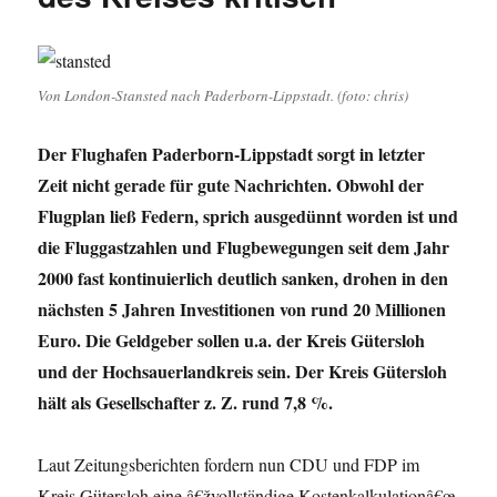
und
Boden
bedroht:
Fracking
Von London-Stansted nach Paderborn-Lippstadt. (foto: chris)
auf
2003
Der Flughafen Paderborn-Lippstadt sorgt in letzter
Quadratkilometern
Zeit nicht gerade für gute Nachrichten. Obwohl der
Flugplan ließ Federn, sprich ausgedünnt worden ist und
die Fluggastzahlen und Flugbewegungen seit dem Jahr
2000 fast kontinuierlich deutlich sanken, drohen in den
nächsten 5 Jahren Investitionen von rund 20 Millionen
Euro. Die Geldgeber sollen u.a. der Kreis Gütersloh
und der Hochsauerlandkreis sein. Der Kreis Gütersloh
hält als Gesellschafter z. Z. rund 7,8 %.
Laut Zeitungsberichten fordern nun CDU und FDP im
Kreis Gütersloh eine â€žvollständige Kostenkalkulationâ€œ