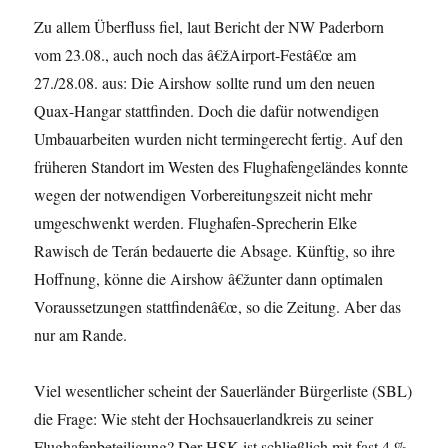
Zu allem Überfluss fiel, laut Bericht der NW Paderborn
vom 23.08., auch noch das â€žAirport-Festâ€œ am
27./28.08. aus: Die Airshow sollte rund um den neuen
Quax-Hangar stattfinden. Doch die dafür notwendigen
Umbauarbeiten wurden nicht termingerecht fertig. Auf den
früheren Standort im Westen des Flughafengeländes konnte
wegen der notwendigen Vorbereitungszeit nicht mehr
umgeschwenkt werden. Flughafen-Sprecherin Elke
Rawisch de Terán bedauerte die Absage. Künftig, so ihre
Hoffnung, könne die Airshow â€žunter dann optimalen
Voraussetzungen stattfindenâ€œ, so die Zeitung. Aber das
nur am Rande.
Viel wesentlicher scheint der Sauerländer Bürgerliste (SBL)
die Frage: Wie steht der Hochsauerlandkreis zu seiner
Flughafenbeteiligung? Der HSK ist schließlich mit fast 4 %