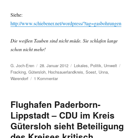
Siehe:
http://www.schiebener.net/wordpress/?tag=gasbohrungen
Die weißen Tauben sind nicht müde. Sie schlafen lange
schon nicht mehr!
Autor
Veröffentlicht
Kategorien
Schlagwö
G. Joch-Eren
28. Januar 2012
Lokales
,
Politik
,
Umwelt
am
Fracking
,
Gütersloh
,
Hochsauerlandkreis
,
Soest
,
Unna
,
zu
Warendorf
1 Kommentar
HSK,
PB,
UN,
Flughafen Paderborn-
GT,
WAF,
Lippstadt – CDU im Kreis
SO
Gütersloh sieht Beteiligung
–
Wasser,
des Kreises kritisch
Mensch