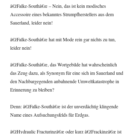
â€žFalke-Southâ€œ – Nein, das ist kein modisches
Accessoire eines bekanntes Strumpfherstellers aus dem
Sauerland, leider nein!
â€žFalke-Southâ€œ hat mit Mode rein gar nichts zu tun,
leider nein!
â€žFalke-Southâ€œ, das Wortgebilde hat wahrscheinlich
das Zeug dazu, als Synonym für eine sich im Sauerland und
den Nachbargegenden anbahnende Umweltkatastrophe in
Erinnerung zu bleiben?
Denn: â€žFalke-Southâ€œ ist der unverdächtig klingende
Name eines Aufsuchungsfelds für Erdgas.
â€žHydraulic Fracturingâ€œ oder kurz â€žFrackingâ€œ ist