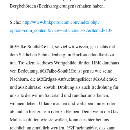
Bergbehörden (Bezirksregierungen) erhalten haben.
Siehe:
http://www.bnkpetroleum.com/index.php?
option=com_content&view=article&id=87&Itemid=138
â€žFalke-Southâ€œ hat, so viel wir wissen, gar nichts mit
dem Städtchen Schmallenberg im Hochsauerlandkreis zu
tun. Trotzdem ist dieses Wortgebilde für den HSK durchaus
von Bedeutung. â€žFalke-Southâ€œ ist genau wie seine
Nachbarn, die â€žErdgas-Aufsuchungsfelder â€žAdlerâ€œ
und â€žRuhrâ€œ, sowohl Drohung als auch Bedrohung für
uns alle die wir im Sauerland und rundherum arbeiten,
wohnen, leben, Urlaub machen und vorhaben immer oder
ab und an hier zu sein oder zu bleiben. Denn wenn die Gas-
Multis so dürfen wie sie wollen, könnte es hier bei uns
reichlich ungemütlich werden. â€žFrackingâ€œ, das kann