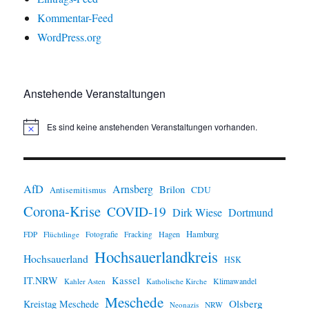
Kommentar-Feed
WordPress.org
Anstehende Veranstaltungen
Es sind keine anstehenden Veranstaltungen vorhanden.
H
i
n
w
e
i
AfD
Arnsberg
Brilon
CDU
Antisemitismus
s
Corona-Krise
COVID-19
Dirk Wiese
Dortmund
Hamburg
Hagen
FDP
Flüchtlinge
Fotografie
Fracking
Hochsauerlandkreis
Hochsauerland
HSK
IT.NRW
Kassel
Klimawandel
Kahler Asten
Katholische Kirche
Meschede
Olsberg
Kreistag Meschede
Neonazis
NRW