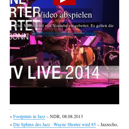
Video abspielen
Das Video wird von Youtube eingebettet. Es gelten die
Datenschutzerklärungen von Google
.
.
»
Footprints in Jazz
– NDR, 08.08.2013
»
Die Sphinx des Jazz · Wayne Shorter wird 85
– Jazzecho,