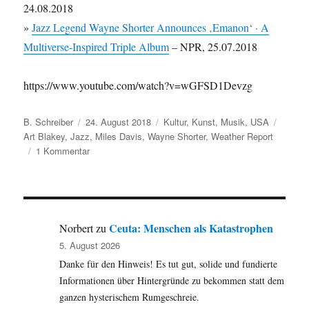
24.08.2018
»
Jazz Legend Wayne Shorter Announces ‚Emanon‘ · A
Multiverse-Inspired Triple Album
– NPR, 25.07.2018
https://www.youtube.com/watch?v=wGFSD1Devzg
Autor
Veröffentlicht
Kategorien
Schlag
B. Schreiber
24. August 2018
Kultur
,
Kunst
,
Musik
,
USA
am
Art Blakey
,
Jazz
,
Miles Davis
,
Wayne Shorter
,
Weather Report
zu
1 Kommentar
25.08.2018:
Wayne
Shorter
wird
85
Ceuta: Menschen als Katastrophen
Norbert
zu
5. August 2026
Danke für den Hinweis! Es tut gut, solide und fundierte
Informationen über Hintergründe zu bekommen statt dem
ganzen hysterischem Rumgeschreie.