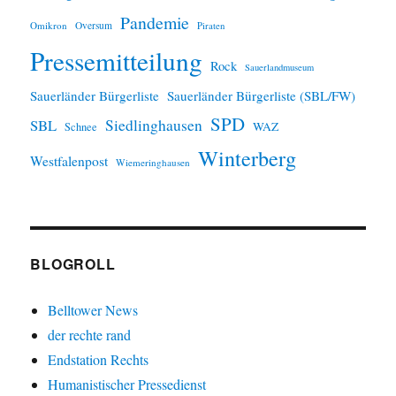
Pandemie
Omikron
Oversum
Piraten
Pressemitteilung
Rock
Sauerlandmuseum
Sauerländer Bürgerliste
Sauerländer Bürgerliste (SBL/FW)
SPD
SBL
Siedlinghausen
WAZ
Schnee
Winterberg
Westfalenpost
Wiemeringhausen
BLOGROLL
Belltower News
der rechte rand
Endstation Rechts
Humanistischer Pressedienst