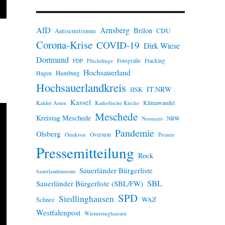
n
w
e
AfD
Arnsberg
Brilon
i
CDU
Antisemitismus
s
Corona-Krise
COVID-19
Dirk Wiese
Dortmund
FDP
Flüchtlinge
Fotografie
Fracking
Hochsauerland
Hamburg
Hagen
Hochsauerlandkreis
IT.NRW
HSK
Kassel
Klimawandel
Kahler Asten
Katholische Kirche
Meschede
Kreistag Meschede
Neonazis
NRW
Pandemie
Olsberg
Omikron
Oversum
Piraten
Pressemitteilung
Rock
Sauerländer Bürgerliste
Sauerlandmuseum
SBL
Sauerländer Bürgerliste (SBL/FW)
SPD
Siedlinghausen
WAZ
Schnee
Westfalenpost
Wiemeringhausen