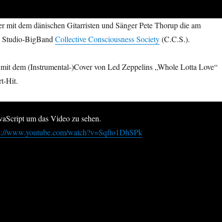
r mit dem dänischen Gitarristen und Sänger Pete Thorup die am
te Studio-BigBand
Collective Consciousness Society
(C.C.S.).
 mit dem (Instrumental-)Cover von Led Zeppelins „Whole Lotta Love“
t-Hit.
avaScript um das Video zu sehen.
ps://www.youtube.com/watch?v=Sqfto1DhSPk