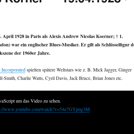
. April 1928 in Paris als Alexis Andrew Nicolas Koerner; † 1.
on) war ein englischer Blues-Musiker. Er gilt als Schlüsselfigur d
ckszene der 1960er Jahre.
 Incorporated
spielten spätere Weltstars wie z. B. Mick Jagger, Ginger
l-Smith, Charlie Watts, Cyril Davis, Jack Bruce, Brian Jones etc.
avaScript um das Video zu sehen.
ps://www.youtube.com/watch?v=54e7GYjmg3M