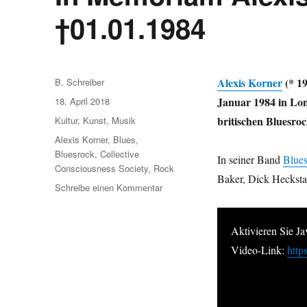
;-)
†01.01.1984
Autor
Alexis Korner
(* 19
B. Schreiber
Veröffentlicht
Januar 1984 in Lond
18. April 2018
am
Kategorien
britischen Bluesro
Kultur
,
Kunst
,
Musik
Schlagwörter
Alexis Korner
,
Blues
,
Bluesrock
,
Collective
In seiner Band
Blues
Consciousness Society
,
Rock
Baker, Dick Heckstal
zu
Schreibe einen Kommentar
In
Memoriam
Alexis
Aktivieren Sie J
Korner
Video-Link:
htt
–
*19.04.1928
·
†01.01.1984