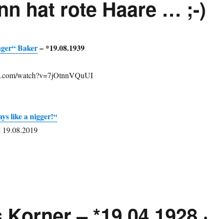
nn hat rote Haare … ;-)
ger“ Baker
– *19.08.1939
be.com/watch?v=7jOtnnVQuUI
ys like a nigger!“
| 19.08.2019
 Korner – *19.04.1928 ·