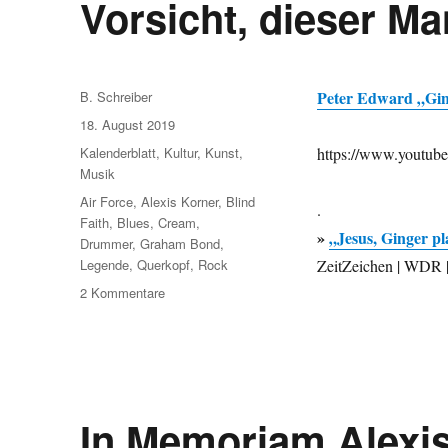
Vorsicht, dieser Ma
Autor
Peter Edward „Gin
B. Schreiber
Veröffentlicht
18. August 2019
am
Kategorien
Kalenderblatt
,
Kultur
,
Kunst
,
https://www.youtu
Musik
Schlagwörter
Air Force
,
Alexis Korner
,
Blind
.
Faith
,
Blues
,
Cream
,
»
„Jesus, Ginger pla
Drummer
,
Graham Bond
,
Legende
,
Querkopf
,
Rock
ZeitZeichen | WDR 
zu
2 Kommentare
Vorsicht,
dieser
Mann
hat
rote
Haare
In Memoriam Alexis
…