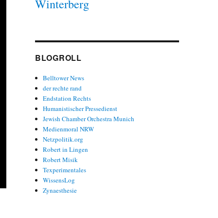
Winterberg
BLOGROLL
Belltower News
der rechte rand
Endstation Rechts
Humanistischer Pressedienst
Jewish Chamber Orchestra Munich
Medienmoral NRW
Netzpolitik.org
Robert in Lingen
Robert Misik
Texperimentales
WissensLog
Zynaesthesie