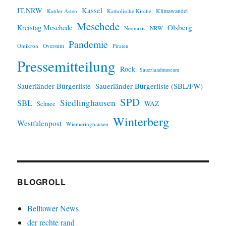
IT.NRW
Kassel
Klimawandel
Kahler Asten
Katholische Kirche
Meschede
Olsberg
Kreistag Meschede
Neonazis
NRW
Pandemie
Omikron
Oversum
Piraten
Pressemitteilung
Rock
Sauerlandmuseum
Sauerländer Bürgerliste
Sauerländer Bürgerliste (SBL/FW)
SPD
SBL
Siedlinghausen
WAZ
Schnee
Winterberg
Westfalenpost
Wiemeringhausen
BLOGROLL
Belltower News
der rechte rand