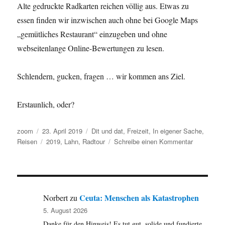
Alte gedruckte Radkarten reichen völlig aus. Etwas zu
essen finden wir inzwischen auch ohne bei Google Maps
„gemütliches Restaurant“ einzugeben und ohne
webseitenlange Online-Bewertungen zu lesen.
Schlendern, gucken, fragen … wir kommen ans Ziel.
Erstaunlich, oder?
Autor
Veröffentlicht
Kategorien
zoom
23. April 2019
Dit und dat
,
Freizeit
,
In eigener Sache
,
am
Schlagwörter
zu
Reisen
2019
,
Lahn
,
Radtour
Schreibe einen Kommentar
Ich
lass
dann
mal
das
Ceuta: Menschen als Katastrophen
Norbert
zu
Smartphone
5. August 2026
im
Danke für den Hinweis! Es tut gut, solide und fundierte