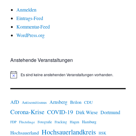
Anmelden
Eintrags-Feed
Kommentar-Feed
WordPress.org
Anstehende Veranstaltungen
Es sind keine anstehenden Veranstaltungen vorhanden.
H
i
n
w
e
i
AfD
Arnsberg
Brilon
CDU
Antisemitismus
s
Corona-Krise
COVID-19
Dirk Wiese
Dortmund
Hamburg
Hagen
FDP
Flüchtlinge
Fotografie
Fracking
Hochsauerlandkreis
Hochsauerland
HSK