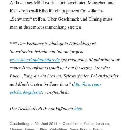
Anlass eines Militärvorfalls mit zwei toten Menschen und
Katastrophen-Risiko für einen ganzen Ort sollte ins
„Schwarze“ treffen. Über Geschmack und Timing muss
man in diesem Zusammenhang streiten!
*** Der Verfasser (wohnhaft in Düsseldorf) ist
Sauerländer, betreibt ein Internetprojekt
www.sauerlandmundart.de
zur regionalen Mundartliteratur
seiner Herkunftslandschaft und hat im letzten Jahr das
Buch „Fang dir ein Lied an! Selbsterfinder, Lebenskünstler
und Minderheiten im Sauerland“ (
http://museum-
eslohe.de/galerie/
) veröffentlicht.
Der Artikel als PDF mit Fußnoten
hier
.
Autor
Veröffentlicht
Kategorien
Gastbeitrag
30. Juni 2014
Geschichte
,
Kultur
,
Lokales
,
am
Schlagwörter
Medien
,
Satire
Elpe
,
Katholiban
,
Peter Bürger
,
Satire
,