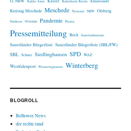
IT.NRW
Kassel
Klimawandel
Kahler Asten
Katholische Kirche
Meschede
Olsberg
Kreistag Meschede
Neonazis
NRW
Pandemie
Omikron
Oversum
Piraten
Pressemitteilung
Rock
Sauerlandmuseum
Sauerländer Bürgerliste
Sauerländer Bürgerliste (SBL/FW)
SPD
SBL
Siedlinghausen
WAZ
Schnee
Winterberg
Westfalenpost
Wiemeringhausen
BLOGROLL
Belltower News
der rechte rand