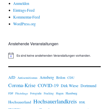
Anmelden
Eintrags-Feed
Kommentar-Feed
WordPress.org
Anstehende Veranstaltungen
Es sind keine anstehenden Veranstaltungen vorhanden.
H
i
n
w
e
i
AfD
Arnsberg
Brilon
CDU
Antisemitismus
s
Corona-Krise
COVID-19
Dirk Wiese
Dortmund
Hamburg
Hagen
FDP
Flüchtlinge
Fotografie
Fracking
Hochsauerlandkreis
Hochsauerland
HSK