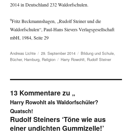
2014 in Deutschland 232 Waldorfschulen.
9
Fritz Beckmannshagen, „Rudolf Steiner und die
Waldorfschulen“, Paul-Hans Sievers Verlagsgesellschaft
mbH, 1984, Seite 29
Autor
Veröffentlicht
Kategorien
Andreas Lichte
29. September 2014
Bildung und Schule
,
am
Schlagwörter
Bücher
,
Hamburg
,
Religion
Harry Rowohlt
,
Rudolf Steiner
13 Kommentare zu „
Harry Rowohlt als Waldorfschüler?
Quatsch!
Rudolf Steiners ‘Töne wie aus
einer undichten Gummizelle!’