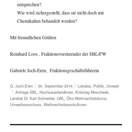
entsprechen?
Wie wird sichergestellt, dass sie nicht doch mit
Chemikalien behandelt werden?
Mit freundlichen Grüßen
Reinhard Loos , Fraktionsvorsitzender der SBL/FW
Gabriele Joch-Eren, Fraktionsgeschäftsführerin
Autor
Veröffentlicht
Kategorien
G. Joch-Eren
30. September 2014
Lokales
,
Politik
,
Umwelt
Schlagwörter
am
Anfrage SBL
,
Hochsauerlandkreis
,
Kreistag Meschede
,
Landrat Dr. Karl Schneider
,
LWL
,
Öko-Weihnachtsbäume
,
Umweltausschuss
,
Weihnachtsbaumkulturen