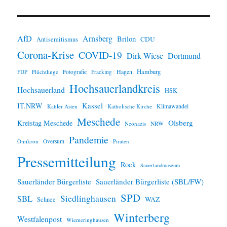
i
n
w
e
i
AfD
Arnsberg
Brilon
CDU
Antisemitismus
s
Corona-Krise
COVID-19
Dirk Wiese
Dortmund
Hamburg
Hagen
FDP
Flüchtlinge
Fotografie
Fracking
Hochsauerlandkreis
Hochsauerland
HSK
IT.NRW
Kassel
Klimawandel
Kahler Asten
Katholische Kirche
Meschede
Olsberg
Kreistag Meschede
Neonazis
NRW
Pandemie
Omikron
Oversum
Piraten
Pressemitteilung
Rock
Sauerlandmuseum
Sauerländer Bürgerliste
Sauerländer Bürgerliste (SBL/FW)
SPD
SBL
Siedlinghausen
WAZ
Schnee
Winterberg
Westfalenpost
Wiemeringhausen