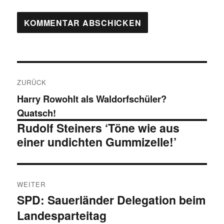
Beitragsnavigation
ZURÜCK
Vorheriger
Harry Rowohlt als Waldorfschüler?
Beitrag:
Quatsch!
Rudolf Steiners ‘Töne wie aus
einer undichten Gummizelle!’
WEITER
SPD: Sauerländer Delegation beim
Nächster
Landesparteitag
Beitrag: